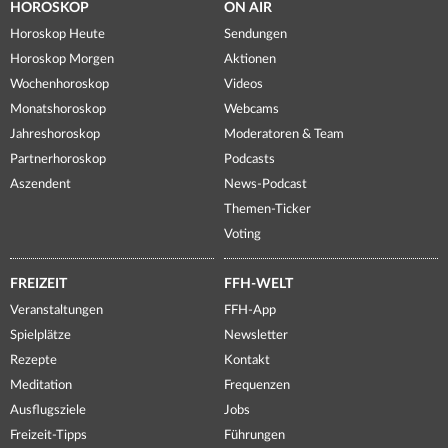
HOROSKOP
ON AIR
Horoskop Heute
Sendungen
Horoskop Morgen
Aktionen
Wochenhoroskop
Videos
Monatshoroskop
Webcams
Jahreshoroskop
Moderatoren & Team
Partnerhoroskop
Podcasts
Aszendent
News-Podcast
Themen-Ticker
Voting
FREIZEIT
FFH-WELT
Veranstaltungen
FFH-App
Spielplätze
Newsletter
Rezepte
Kontakt
Meditation
Frequenzen
Ausflugsziele
Jobs
Freizeit-Tipps
Führungen