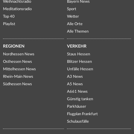
Weihnachtsradio
Bayern News
Meditationsradio
Sport
Top 40
Wetter
Playlist
Alle Orte
Alle Themen
REGIONEN
VERKEHR
Nordhessen News
Staus Hessen
Osthessen News
Blitzer Hessen
Mittelhessen News
Unfälle Hessen
Rhein-Main News
A3 News
Südhessen News
A5 News
A661 News
Günstig tanken
Parkhäuser
Flugplan Frankfurt
Schulausfälle