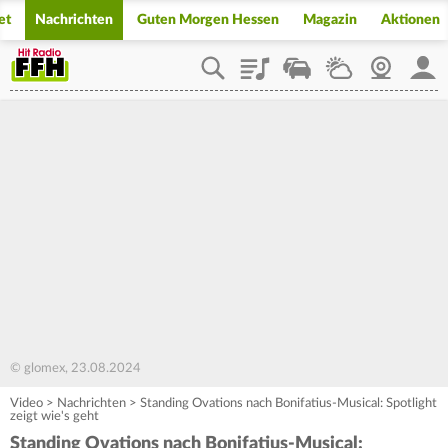
et
Nachrichten
Guten Morgen Hessen
Magazin
Aktionen
Playlist
Staupilot
Wetter
Webcam
Mein
© glomex, 23.08.2024
Video
>
Nachrichten
>
Standing Ovations nach Bonifatius-Musical: Spotlight
zeigt wie's geht
Standing Ovations nach Bonifatius-Musical: