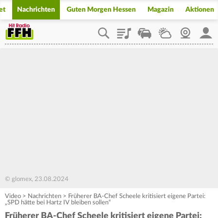
et
Nachrichten
Guten Morgen Hessen
Magazin
Aktionen
Playlist
Staupilot
Wetter
Webcam
Mein
© glomex, 23.08.2024
Video
>
Nachrichten
>
Früherer BA-Chef Scheele kritisiert eigene Partei:
„SPD hätte bei Hartz IV bleiben sollen“
Früherer BA-Chef Scheele kritisiert eigene Partei: