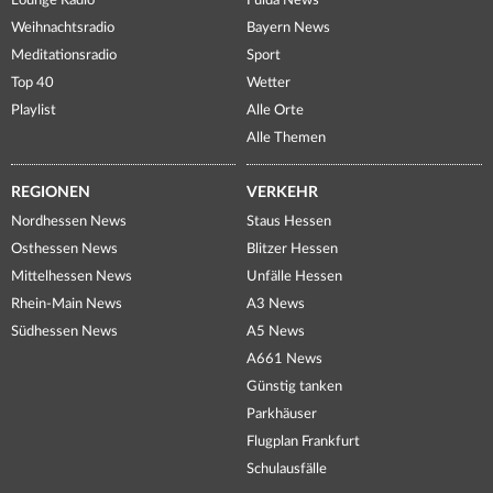
Lounge Radio
Fulda News
Weihnachtsradio
Bayern News
Meditationsradio
Sport
Top 40
Wetter
Playlist
Alle Orte
Alle Themen
REGIONEN
VERKEHR
Nordhessen News
Staus Hessen
Osthessen News
Blitzer Hessen
Mittelhessen News
Unfälle Hessen
Rhein-Main News
A3 News
Südhessen News
A5 News
A661 News
Günstig tanken
Parkhäuser
Flugplan Frankfurt
Schulausfälle