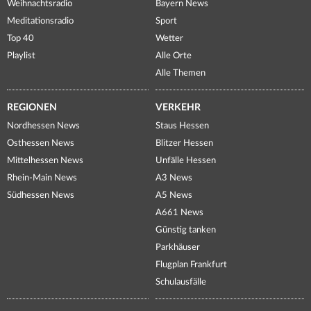
Weihnachtsradio
Bayern News
Meditationsradio
Sport
Top 40
Wetter
Playlist
Alle Orte
Alle Themen
REGIONEN
VERKEHR
Nordhessen News
Staus Hessen
Osthessen News
Blitzer Hessen
Mittelhessen News
Unfälle Hessen
Rhein-Main News
A3 News
Südhessen News
A5 News
A661 News
Günstig tanken
Parkhäuser
Flugplan Frankfurt
Schulausfälle