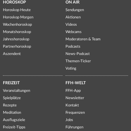
HOROSKOP
ON AIR
Horoskop Heute
Sendungen
Horoskop Morgen
Aktionen
Wochenhoroskop
Videos
Monatshoroskop
Webcams
Jahreshoroskop
Moderatoren & Team
Partnerhoroskop
Podcasts
Aszendent
News-Podcast
Themen-Ticker
Voting
FREIZEIT
FFH-WELT
Veranstaltungen
FFH-App
Spielplätze
Newsletter
Rezepte
Kontakt
Meditation
Frequenzen
Ausflugsziele
Jobs
Freizeit-Tipps
Führungen