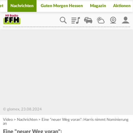
et
Nachrichten
Guten Morgen Hessen
Magazin
Aktionen
Playlist
Staupilot
Wetter
Webcam
Mein
© glomex, 23.08.2024
Video
>
Nachrichten
>
Eine "neuer Weg voran": Harris nimmt Nominierung
an
Eine "neuer Weg voran":