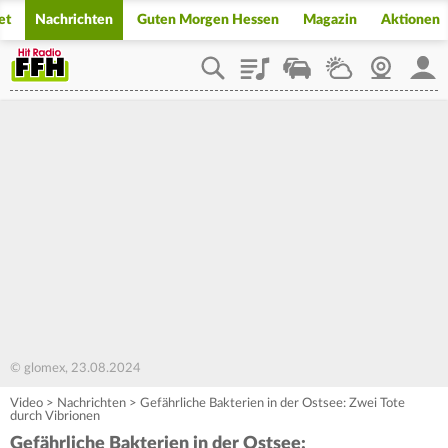
et
Nachrichten
Guten Morgen Hessen
Magazin
Aktionen
Playlist
Staupilot
Wetter
Webcam
Mein
© glomex, 23.08.2024
Video
>
Nachrichten
>
Gefährliche Bakterien in der Ostsee: Zwei Tote
durch Vibrionen
Gefährliche Bakterien in der Ostsee: