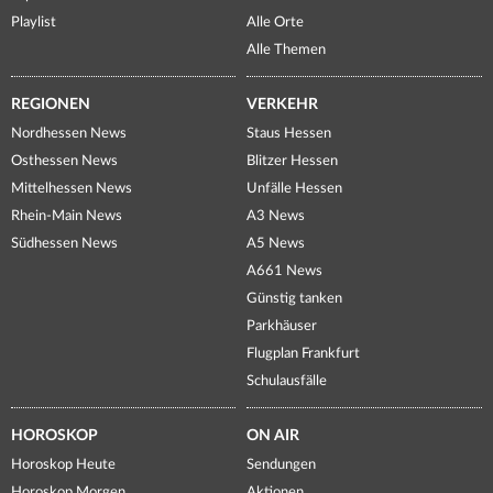
Playlist
Alle Orte
Alle Themen
REGIONEN
VERKEHR
Nordhessen News
Staus Hessen
Osthessen News
Blitzer Hessen
Mittelhessen News
Unfälle Hessen
Rhein-Main News
A3 News
Südhessen News
A5 News
A661 News
Günstig tanken
Parkhäuser
Flugplan Frankfurt
Schulausfälle
HOROSKOP
ON AIR
Horoskop Heute
Sendungen
Horoskop Morgen
Aktionen