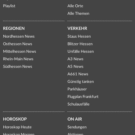
Playlist
Alle Orte
Alle Themen
REGIONEN
VERKEHR
Nordhessen News
Staus Hessen
Osthessen News
Blitzer Hessen
Mittelhessen News
Unfälle Hessen
Rhein-Main News
A3 News
Südhessen News
A5 News
A661 News
Günstig tanken
Parkhäuser
Flugplan Frankfurt
Schulausfälle
HOROSKOP
ON AIR
Horoskop Heute
Sendungen
Horoskop Morgen
Aktionen