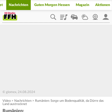
et
Nachrichten
Guten Morgen Hessen
Magazin
Aktionen
Playlist
Staupilot
Wetter
Webcam
Mein
© glomex, 24.08.2024
Video
>
Nachrichten
>
Rumänien: Sorge um Bodenqualität, da Dürre das
Land austrocknet
Rumänien: