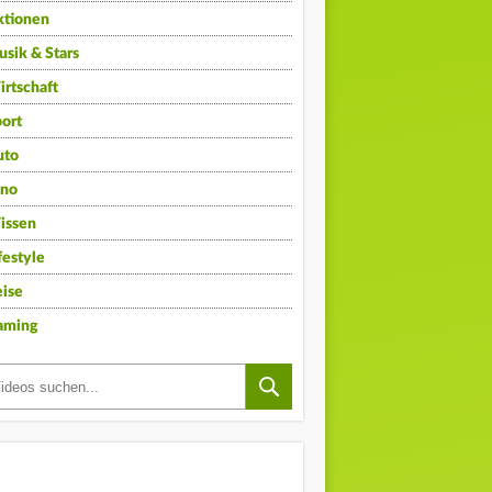
ktionen
sik & Stars
rtschaft
ort
uto
ino
issen
festyle
ise
aming