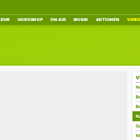
KEHR
HOROSKOP
ON AIR
MUSIK
AKTIONEN
VIDE
V
N
Be
B
N
G
M