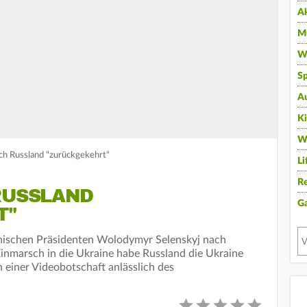
A
Mu
Wi
Sp
A
K
W
ach Russland "zurückgekehrt"
Li
Re
RUSSLAND
G
T"
inischen Präsidenten Wolodymyr Selenskyj nach
inmarsch in die Ukraine habe Russland die Ukraine
n einer Videobotschaft anlässlich des