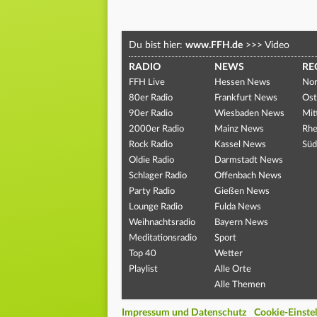
Du bist hier:
www.FFH.de
>>>
Video
RADIO
NEWS
RE
FFH Live
Hessen News
Nor
80er Radio
Frankfurt News
Ost
90er Radio
Wiesbaden News
Mit
2000er Radio
Mainz News
Rhe
Rock Radio
Kassel News
Süd
Oldie Radio
Darmstadt News
Schlager Radio
Offenbach News
Party Radio
Gießen News
Lounge Radio
Fulda News
Weihnachtsradio
Bayern News
Meditationsradio
Sport
Top 40
Wetter
Playlist
Alle Orte
Alle Themen
Impressum und Datenschutz
Cookie-Einste