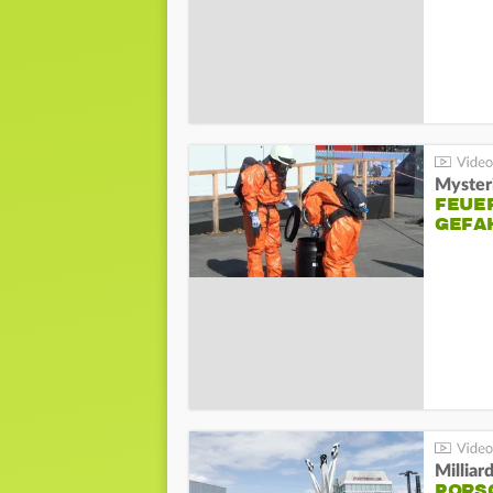
Mysteri
FEUE
GEFA
Millia
PORSC