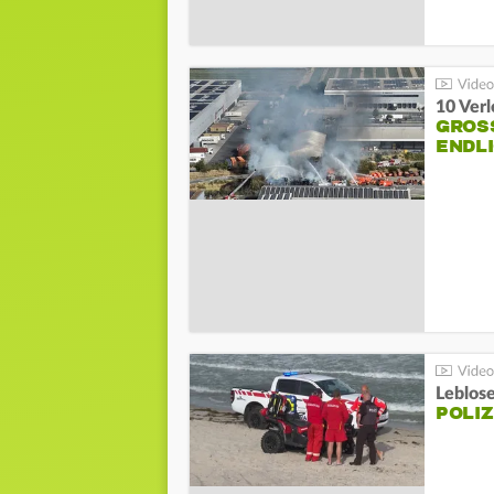
10 Ver
GROSS
NDLI
Leblos
POLIZ