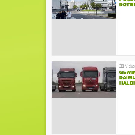
ROTE
GEWI
DAIM
HALB