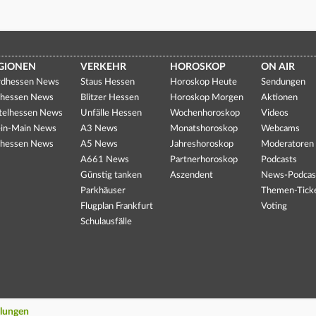
GIONEN
VERKEHR
HOROSKOP
ON AIR
dhessen News
Staus Hessen
Horoskop Heute
Sendungen
hessen News
Blitzer Hessen
Horoskop Morgen
Aktionen
telhessen News
Unfälle Hessen
Wochenhoroskop
Videos
in-Main News
A3 News
Monatshoroskop
Webcams
hessen News
A5 News
Jahreshoroskop
Moderatoren
A661 News
Partnerhoroskop
Podcasts
Günstig tanken
Aszendent
News-Podcas
Parkhäuser
Themen-Tick
Flugplan Frankfurt
Voting
Schulausfälle
llungen