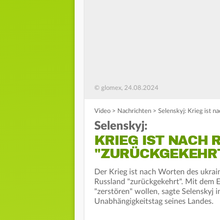
© glomex, 24.08.2024
Video
>
Nachrichten
>
Selenskyj: Krieg ist n
Selenskyj:
KRIEG IST NACH 
"ZURÜCKGEKEHR
Der Krieg ist nach Worten des ukra
Russland "zurückgekehrt". Mit dem E
"zerstören" wollen, sagte Selenskyj i
Unabhängigkeitstag seines Landes.