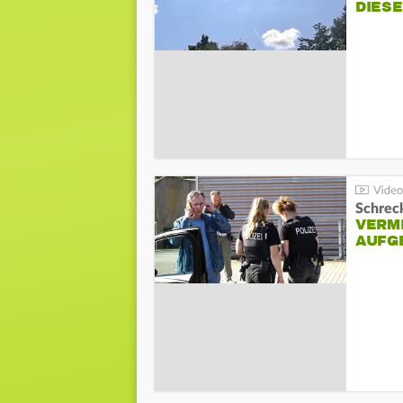
DIES
Schreck
VERM
AUFG