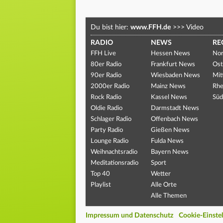
Du bist hier:
www.FFH.de
>>>
Video
RADIO
NEWS
RE
FFH Live
Hessen News
Nor
80er Radio
Frankfurt News
Ost
90er Radio
Wiesbaden News
Mit
2000er Radio
Mainz News
Rhe
Rock Radio
Kassel News
Süd
Oldie Radio
Darmstadt News
Schlager Radio
Offenbach News
Party Radio
Gießen News
Lounge Radio
Fulda News
Weihnachtsradio
Bayern News
Meditationsradio
Sport
Top 40
Wetter
Playlist
Alle Orte
Alle Themen
Impressum und Datenschutz
Cookie-Einste