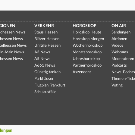
GIONEN
VERKEHR
HOROSKOP
ON AIR
dhessen News
Staus Hessen
Horoskop Heute
Sendungen
hessen News
Blitzer Hessen
Horoskop Morgen
Aktionen
telhessen News
Unfälle Hessen
Wochenhoroskop
Videos
in-Main News
A3 News
Monatshoroskop
Webcams
hessen News
A5 News
Jahreshoroskop
Moderatoren
A661 News
Partnerhoroskop
Podcasts
Günstig tanken
Aszendent
News-Podcas
Parkhäuser
Themen-Tick
Flugplan Frankfurt
Voting
Schulausfälle
llungen