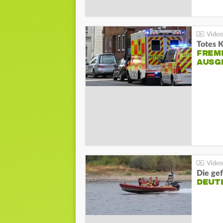
Totes 
FREM
AUSG
Die gef
DEUT