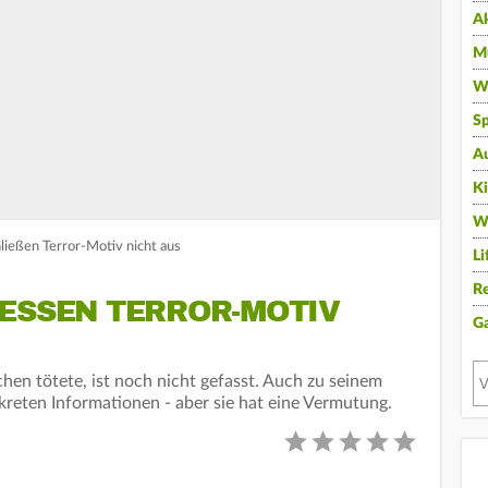
A
Mu
Wi
Sp
A
K
W
hließen Terror-Motiv nicht aus
Li
Re
ESSEN TERROR-MOTIV N
G
chen tötete, ist noch nicht gefasst. Auch zu seinem
kreten Informationen - aber sie hat eine Vermutung.