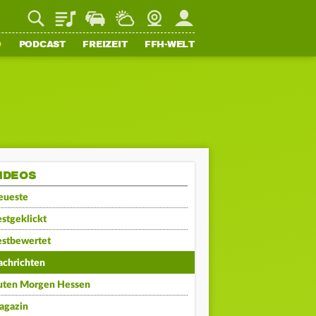
Playlist
Staupilot
Wetter
Webcam
Mein FFH
O
PODCAST
FREIZEIT
FFH-WELT
IDEOS
eueste
stgeklickt
estbewertet
achrichten
uten Morgen Hessen
agazin