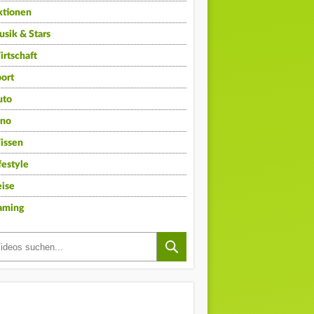
ktionen
sik & Stars
rtschaft
ort
uto
ino
issen
festyle
ise
aming