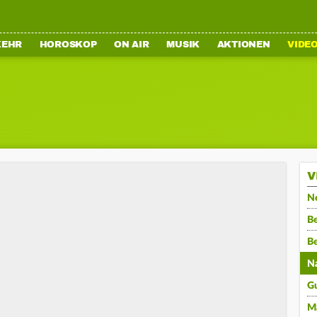
KEHR
HOROSKOP
ON AIR
MUSIK
AKTIONEN
VIDE
V
N
Be
B
N
G
M