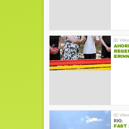
AHOR
REGE
ERIN
BEIM 
RKI:
FAST 