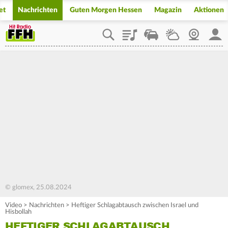
et
Nachrichten
Guten Morgen Hessen
Magazin
Aktionen
Playlist
Staupilot
Wetter
Webcam
Mein
© glomex, 25.08.2024
Video
>
Nachrichten
>
Heftiger Schlagabtausch zwischen Israel und
Hisbollah
HEFTIGER SCHLAGABTAUSCH