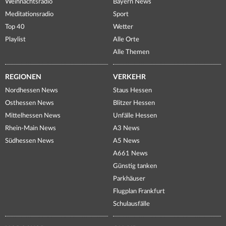
Weihnachtsradio
Bayern News
Meditationsradio
Sport
Top 40
Wetter
Playlist
Alle Orte
Alle Themen
REGIONEN
VERKEHR
Nordhessen News
Staus Hessen
Osthessen News
Blitzer Hessen
Mittelhessen News
Unfälle Hessen
Rhein-Main News
A3 News
Südhessen News
A5 News
A661 News
Günstig tanken
Parkhäuser
Flugplan Frankfurt
Schulausfälle