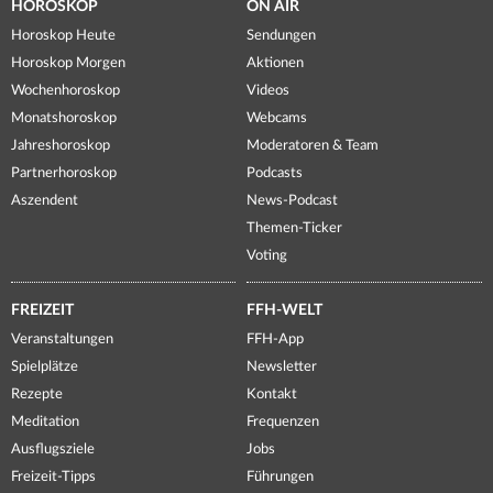
HOROSKOP
ON AIR
Horoskop Heute
Sendungen
Horoskop Morgen
Aktionen
Wochenhoroskop
Videos
Monatshoroskop
Webcams
Jahreshoroskop
Moderatoren & Team
Partnerhoroskop
Podcasts
Aszendent
News-Podcast
Themen-Ticker
Voting
FREIZEIT
FFH-WELT
Veranstaltungen
FFH-App
Spielplätze
Newsletter
Rezepte
Kontakt
Meditation
Frequenzen
Ausflugsziele
Jobs
Freizeit-Tipps
Führungen