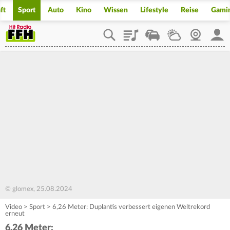
ft
Sport
Auto
Kino
Wissen
Lifestyle
Reise
Gami
Playlist
Staupilot
Wetter
Webcam
Mein
© glomex, 25.08.2024
Video
>
Sport
>
6,26 Meter: Duplantis verbessert eigenen Weltrekord
erneut
6,26 Meter: