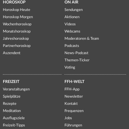
HOROSKOP
ON AIR
Horoskop Heute
Sendungen
Horoskop Morgen
Aktionen
Wochenhoroskop
Videos
Monatshoroskop
Webcams
Jahreshoroskop
Moderatoren & Team
Partnerhoroskop
Podcasts
Aszendent
News-Podcast
Themen-Ticker
Voting
FREIZEIT
FFH-WELT
Veranstaltungen
FFH-App
Spielplätze
Newsletter
Rezepte
Kontakt
Meditation
Frequenzen
Ausflugsziele
Jobs
Freizeit-Tipps
Führungen