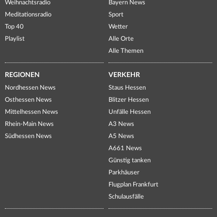
Weihnachtsradio
Bayern News
Meditationsradio
Sport
Top 40
Wetter
Playlist
Alle Orte
Alle Themen
REGIONEN
VERKEHR
Nordhessen News
Staus Hessen
Osthessen News
Blitzer Hessen
Mittelhessen News
Unfälle Hessen
Rhein-Main News
A3 News
Südhessen News
A5 News
A661 News
Günstig tanken
Parkhäuser
Flugplan Frankfurt
Schulausfälle