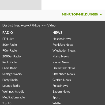
MEHR TOP-MELDUNGEN
Du bist hier:
www.FFH.de
>>>
Video
RADIO
NEWS
FFH Live
Hessen News
80er Radio
Frankfurt News
90er Radio
Wiesbaden News
2000er Radio
Mainz News
Rock Radio
Kassel News
Oldie Radio
Darmstadt News
Schlager Radio
Offenbach News
Party Radio
Gießen News
Lounge Radio
Fulda News
Weihnachtsradio
Bayern News
Meditationsradio
Sport
Top 40
Wetter