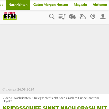
et
Nachrichten
Guten Morgen Hessen
Magazin
Aktionen
Playlist
Staupilot
Wetter
Webcam
Mein
© glomex, 26.08.2024
Video
>
Nachrichten
>
Kriegsschiff sinkt nach Crash mit unbekanntem
Objekt
KRIEGSSCHIFF SINKT NACH CRASH MIT