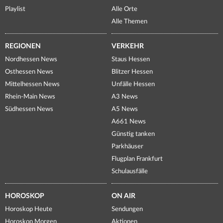
Playlist
Alle Orte
Alle Themen
REGIONEN
VERKEHR
Nordhessen News
Staus Hessen
Osthessen News
Blitzer Hessen
Mittelhessen News
Unfälle Hessen
Rhein-Main News
A3 News
Südhessen News
A5 News
A661 News
Günstig tanken
Parkhäuser
Flugplan Frankfurt
Schulausfälle
HOROSKOP
ON AIR
Horoskop Heute
Sendungen
Horoskop Morgen
Aktionen