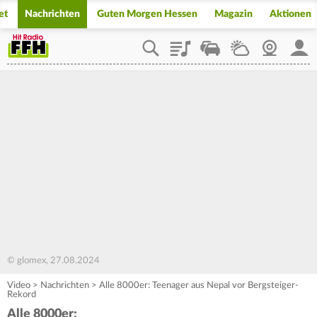
et
Nachrichten
Guten Morgen Hessen
Magazin
Aktionen
Playlist
Staupilot
Wetter
Webcam
Mein
© glomex, 27.08.2024
Video
>
Nachrichten
>
Alle 8000er: Teenager aus Nepal vor Bergsteiger-
Rekord
Alle 8000er: