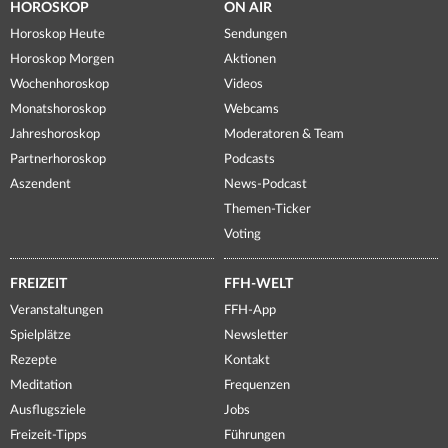
HOROSKOP
ON AIR
Horoskop Heute
Sendungen
Horoskop Morgen
Aktionen
Wochenhoroskop
Videos
Monatshoroskop
Webcams
Jahreshoroskop
Moderatoren & Team
Partnerhoroskop
Podcasts
Aszendent
News-Podcast
Themen-Ticker
Voting
FREIZEIT
FFH-WELT
Veranstaltungen
FFH-App
Spielplätze
Newsletter
Rezepte
Kontakt
Meditation
Frequenzen
Ausflugsziele
Jobs
Freizeit-Tipps
Führungen