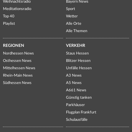
Weihnachtsradio
Bayern News
Meditationsradio
Sport
Top 40
Wetter
Playlist
Alle Orte
Alle Themen
REGIONEN
VERKEHR
Nordhessen News
Staus Hessen
Osthessen News
Blitzer Hessen
Mittelhessen News
Unfälle Hessen
Rhein-Main News
A3 News
Südhessen News
A5 News
A661 News
Günstig tanken
Parkhäuser
Flugplan Frankfurt
Schulausfälle