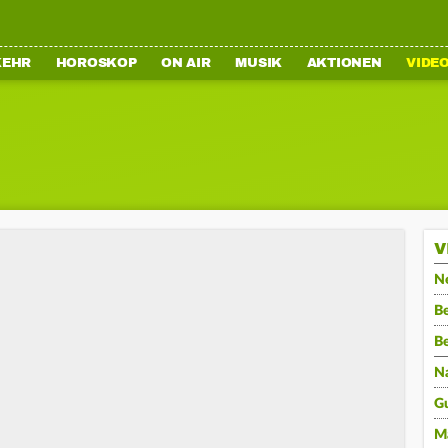
KEHR
HOROSKOP
ON AIR
MUSIK
AKTIONEN
VIDE
V
N
Be
B
N
G
M