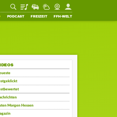
Playlist
Staupilot
Wetter
Webcam
Mein FFH
O
PODCAST
FREIZEIT
FFH-WELT
IDEOS
eueste
stgeklickt
estbewertet
achrichten
uten Morgen Hessen
agazin