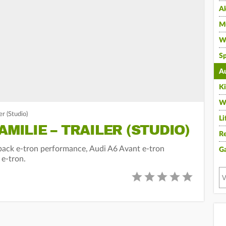
A
Mu
Wi
Sp
A
K
W
er (Studio)
Li
AMILIE – TRAILER (STUDIO)
Re
tback e-tron performance, Audi A6 Avant e-tron
G
e-tron.