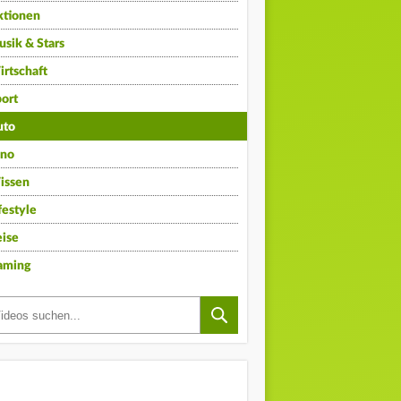
ktionen
sik & Stars
rtschaft
ort
uto
ino
issen
festyle
ise
aming