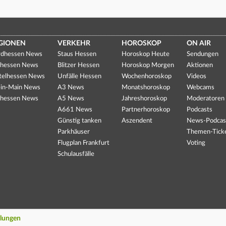
GIONEN
VERKEHR
HOROSKOP
ON AIR
dhessen News
Staus Hessen
Horoskop Heute
Sendungen
hessen News
Blitzer Hessen
Horoskop Morgen
Aktionen
telhessen News
Unfälle Hessen
Wochenhoroskop
Videos
in-Main News
A3 News
Monatshoroskop
Webcams
hessen News
A5 News
Jahreshoroskop
Moderatoren
A661 News
Partnerhoroskop
Podcasts
Günstig tanken
Aszendent
News-Podcas
Parkhäuser
Themen-Tick
Flugplan Frankfurt
Voting
Schulausfälle
llungen