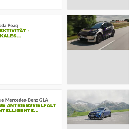
oda Peaq
KTIVITÄT -
IKALES…
ue Mercedes-Benz GLA
E ANTRIEBSVIELFALT U
NTELLIGENTE…