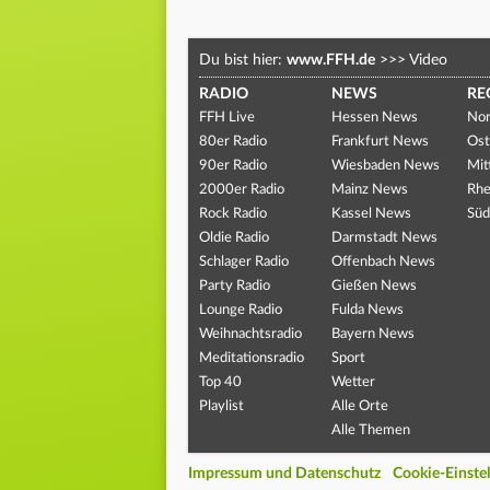
Du bist hier:
www.FFH.de
>>>
Video
RADIO
NEWS
RE
FFH Live
Hessen News
Nor
80er Radio
Frankfurt News
Ost
90er Radio
Wiesbaden News
Mit
2000er Radio
Mainz News
Rhe
Rock Radio
Kassel News
Süd
Oldie Radio
Darmstadt News
Schlager Radio
Offenbach News
Party Radio
Gießen News
Lounge Radio
Fulda News
Weihnachtsradio
Bayern News
Meditationsradio
Sport
Top 40
Wetter
Playlist
Alle Orte
Alle Themen
Impressum und Datenschutz
Cookie-Einste