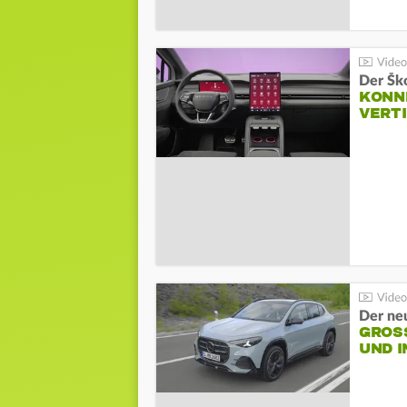
Der Šk
KONNE
VERT
Der ne
GROSS
ND I