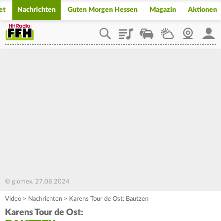
et
Nachrichten
Guten Morgen Hessen
Magazin
Aktionen
Playlist
Staupilot
Wetter
Webcam
Mein
© glomex, 27.08.2024
Video
>
Nachrichten
>
Karens Tour de Ost: Bautzen
Karens Tour de Ost: