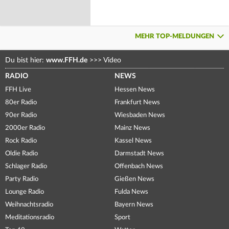
MEHR TOP-MELDUNGEN
Du bist hier:
www.FFH.de
>>>
Video
RADIO
NEWS
FFH Live
Hessen News
80er Radio
Frankfurt News
90er Radio
Wiesbaden News
2000er Radio
Mainz News
Rock Radio
Kassel News
Oldie Radio
Darmstadt News
Schlager Radio
Offenbach News
Party Radio
Gießen News
Lounge Radio
Fulda News
Weihnachtsradio
Bayern News
Meditationsradio
Sport