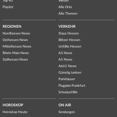
Top 40
Wetter
Playlist
Alle Orte
Alle Themen
REGIONEN
VERKEHR
Nordhessen News
Staus Hessen
Osthessen News
Blitzer Hessen
Mittelhessen News
Unfälle Hessen
Rhein-Main News
A3 News
Südhessen News
A5 News
A661 News
Günstig tanken
Parkhäuser
Flugplan Frankfurt
Schulausfälle
HOROSKOP
ON AIR
Horoskop Heute
Sendungen