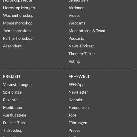
Horoskop Heute
Sendungen
Horoskop Morgen
Aktionen
Wochenhoroskop
Videos
Monatshoroskop
Webcams
Jahreshoroskop
Moderatoren & Team
Partnerhoroskop
Podcasts
Aszendent
News-Podcast
Themen-Ticker
Voting
FREIZEIT
FFH-WELT
Veranstaltungen
FFH-App
Spielplätze
Newsletter
Rezepte
Kontakt
Meditation
Frequenzen
Ausflugsziele
Jobs
Freizeit-Tipps
Führungen
Ticketshop
Presse