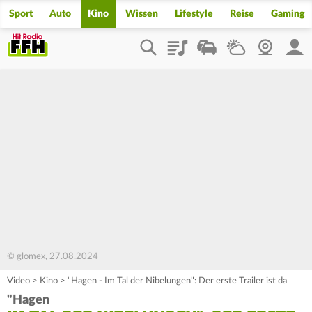
Sport
Auto
Kino
Wissen
Lifestyle
Reise
Gaming
Playlist
Staupilot
Wetter
Webcam
Mein
© glomex, 27.08.2024
Video
>
Kino
>
"Hagen - Im Tal der Nibelungen": Der erste Trailer ist da
"Hagen