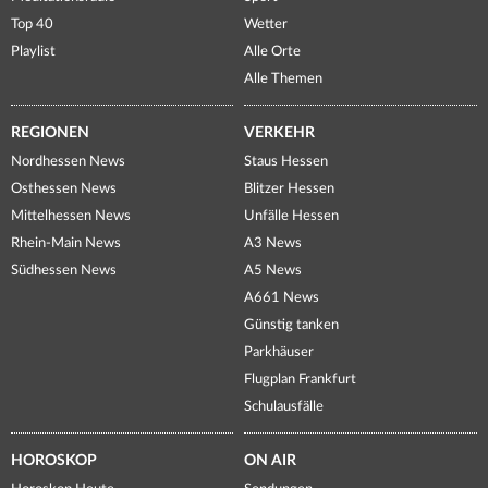
Top 40
Wetter
Playlist
Alle Orte
Alle Themen
REGIONEN
VERKEHR
Nordhessen News
Staus Hessen
Osthessen News
Blitzer Hessen
Mittelhessen News
Unfälle Hessen
Rhein-Main News
A3 News
Südhessen News
A5 News
A661 News
Günstig tanken
Parkhäuser
Flugplan Frankfurt
Schulausfälle
HOROSKOP
ON AIR