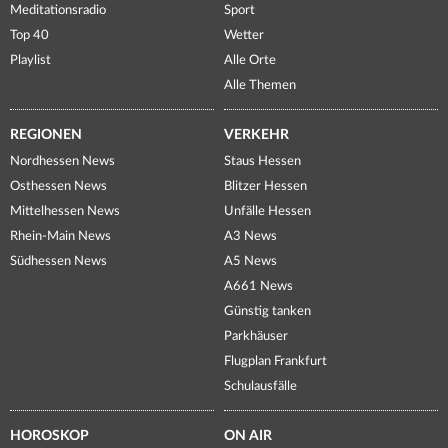
Meditationsradio
Sport
Top 40
Wetter
Playlist
Alle Orte
Alle Themen
REGIONEN
VERKEHR
Nordhessen News
Staus Hessen
Osthessen News
Blitzer Hessen
Mittelhessen News
Unfälle Hessen
Rhein-Main News
A3 News
Südhessen News
A5 News
A661 News
Günstig tanken
Parkhäuser
Flugplan Frankfurt
Schulausfälle
HOROSKOP
ON AIR