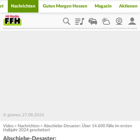
et
Nachrichten
Guten Morgen Hessen
Magazin
Aktionen
Playlist
Staupilot
Wetter
Webcam
Mein
© glomex, 27.08.2024
Video
>
Nachrichten
>
Abschiebe-Desaster: Über 14.600 Fälle im ersten
Halbjahr 2024 gescheitert
Abschiebe-Desaster: