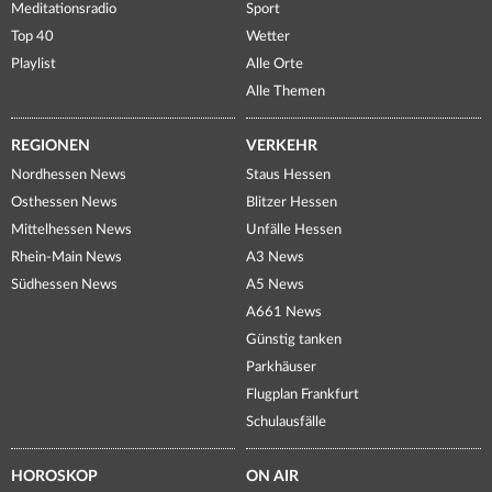
Meditationsradio
Sport
Top 40
Wetter
Playlist
Alle Orte
Alle Themen
REGIONEN
VERKEHR
Nordhessen News
Staus Hessen
Osthessen News
Blitzer Hessen
Mittelhessen News
Unfälle Hessen
Rhein-Main News
A3 News
Südhessen News
A5 News
A661 News
Günstig tanken
Parkhäuser
Flugplan Frankfurt
Schulausfälle
HOROSKOP
ON AIR