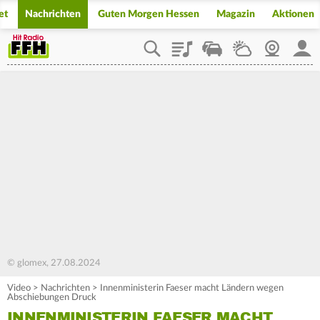
et
Nachrichten
Guten Morgen Hessen
Magazin
Aktionen
Playlist
Staupilot
Wetter
Webcam
Mein
© glomex, 27.08.2024
Video
>
Nachrichten
>
Innenministerin Faeser macht Ländern wegen
Abschiebungen Druck
INNENMINISTERIN FAESER MACHT