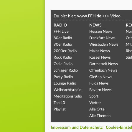
Du bist hier:
www.FFH.de
>>>
Video
RADIO
NEWS
RE
FFH Live
Hessen News
Nor
80er Radio
Frankfurt News
Ost
90er Radio
Wiesbaden News
Mit
2000er Radio
Mainz News
Rhe
Rock Radio
Kassel News
Süd
Oldie Radio
Darmstadt News
Schlager Radio
Offenbach News
Party Radio
Gießen News
Lounge Radio
Fulda News
Weihnachtsradio
Bayern News
Meditationsradio
Sport
Top 40
Wetter
Playlist
Alle Orte
Alle Themen
Impressum und Datenschutz
Cookie-Einste