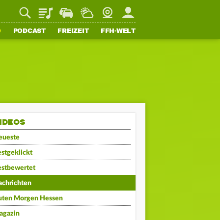
Playlist
Staupilot
Wetter
Webcam
Mein FFH
O
PODCAST
FREIZEIT
FFH-WELT
IDEOS
eueste
stgeklickt
estbewertet
achrichten
uten Morgen Hessen
agazin