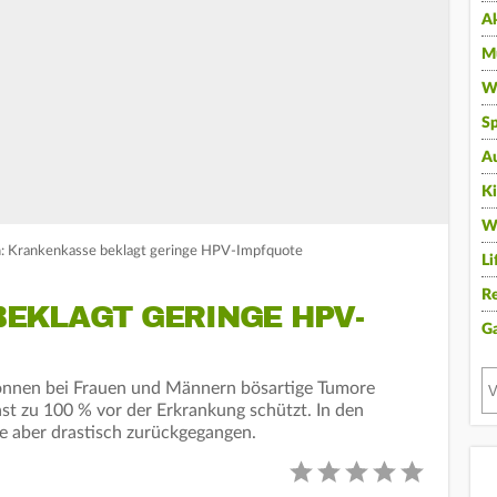
A
Mu
Wi
Sp
A
K
W
: Krankenkasse beklagt geringe HPV-Impfquote
Li
Re
EKLAGT GERINGE HPV-
G
önnen bei Frauen und Männern bösartige Tumore
fast zu 100 % vor der Erkrankung schützt. In den
e aber drastisch zurückgegangen.