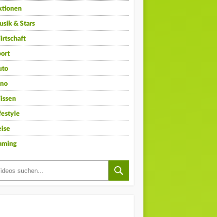
ktionen
sik & Stars
rtschaft
ort
uto
ino
issen
festyle
ise
aming