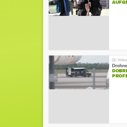
AUFG
Drohnen
DOBR
PROF