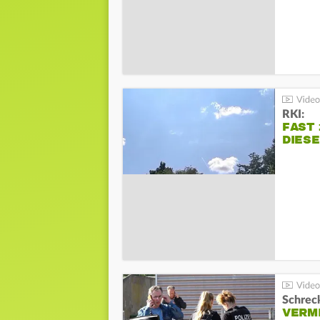
RKI:
FAST 
DIES
Schreck
VERM