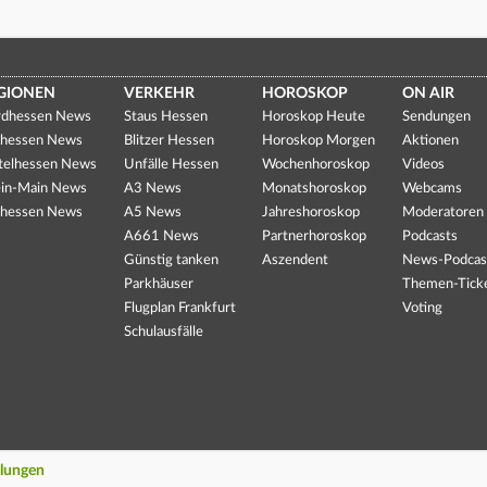
GIONEN
VERKEHR
HOROSKOP
ON AIR
dhessen News
Staus Hessen
Horoskop Heute
Sendungen
hessen News
Blitzer Hessen
Horoskop Morgen
Aktionen
telhessen News
Unfälle Hessen
Wochenhoroskop
Videos
in-Main News
A3 News
Monatshoroskop
Webcams
hessen News
A5 News
Jahreshoroskop
Moderatoren
A661 News
Partnerhoroskop
Podcasts
Günstig tanken
Aszendent
News-Podcas
Parkhäuser
Themen-Tick
Flugplan Frankfurt
Voting
Schulausfälle
llungen