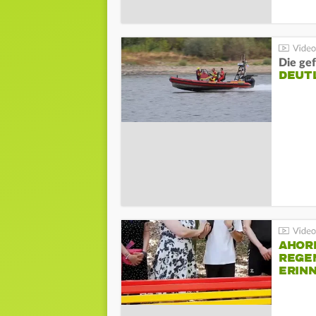
Die gef
DEUT
AHOR
REGE
ERIN
BEIM 