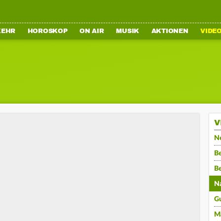
KEHR
HOROSKOP
ON AIR
MUSIK
AKTIONEN
VIDE
V
N
Be
B
N
G
M