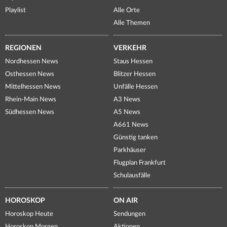
Playlist
Alle Orte
Alle Themen
REGIONEN
VERKEHR
Nordhessen News
Staus Hessen
Osthessen News
Blitzer Hessen
Mittelhessen News
Unfälle Hessen
Rhein-Main News
A3 News
Südhessen News
A5 News
A661 News
Günstig tanken
Parkhäuser
Flugplan Frankfurt
Schulausfälle
HOROSKOP
ON AIR
Horoskop Heute
Sendungen
Horoskop Morgen
Aktionen