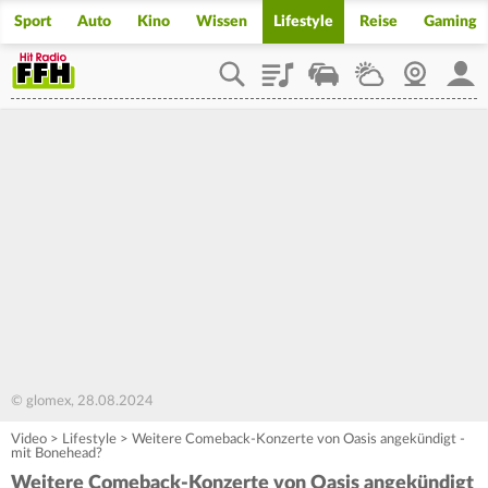
Sport
Auto
Kino
Wissen
Lifestyle
Reise
Gaming
Playlist
Staupilot
Wetter
Webcam
Mein
© glomex, 28.08.2024
Video
>
Lifestyle
>
Weitere Comeback-Konzerte von Oasis angekündigt -
mit Bonehead?
Weitere Comeback-Konzerte von Oasis angekündigt