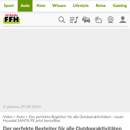
Sport
Auto
Kino
Wissen
Lifestyle
Reise
Gaming
Playlist
Staupilot
Wetter
Webcam
Mein
© glomex, 29.08.2024
Video
>
Auto
>
Der perfekte Begleiter für alle Outdooraktivitäten - neuer
Hyundai SANTA FE jetzt bestellbar
Der perfekte Begleiter für alle Outdooraktivitäten