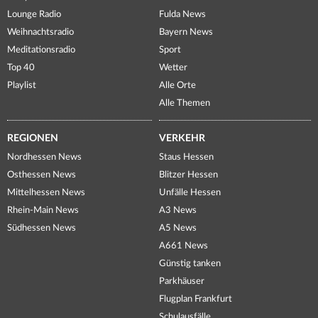
Lounge Radio
Fulda News
Weihnachtsradio
Bayern News
Meditationsradio
Sport
Top 40
Wetter
Playlist
Alle Orte
Alle Themen
REGIONEN
VERKEHR
Nordhessen News
Staus Hessen
Osthessen News
Blitzer Hessen
Mittelhessen News
Unfälle Hessen
Rhein-Main News
A3 News
Südhessen News
A5 News
A661 News
Günstig tanken
Parkhäuser
Flugplan Frankfurt
Schulausfälle