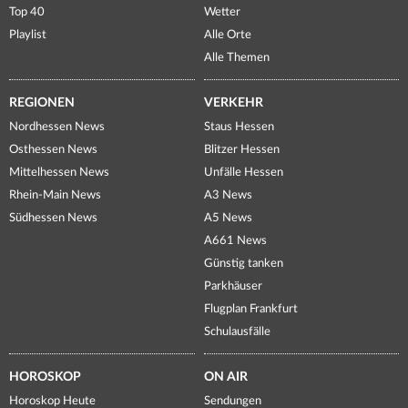
Top 40
Wetter
Playlist
Alle Orte
Alle Themen
REGIONEN
VERKEHR
Nordhessen News
Staus Hessen
Osthessen News
Blitzer Hessen
Mittelhessen News
Unfälle Hessen
Rhein-Main News
A3 News
Südhessen News
A5 News
A661 News
Günstig tanken
Parkhäuser
Flugplan Frankfurt
Schulausfälle
HOROSKOP
ON AIR
Horoskop Heute
Sendungen