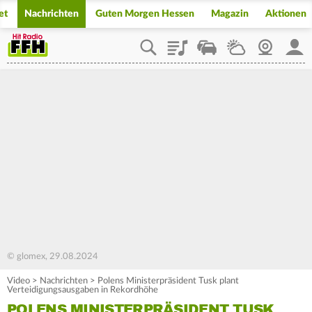
et
Nachrichten
Guten Morgen Hessen
Magazin
Aktionen
Playlist
Staupilot
Wetter
Webcam
Mein
© glomex, 29.08.2024
Video
>
Nachrichten
>
Polens Ministerpräsident Tusk plant
Verteidigungsausgaben in Rekordhöhe
POLENS MINISTERPRÄSIDENT TUSK