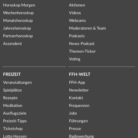
Horoskop Morgen
Aktionen
Wochenhoroskop
Videos
Monatshoroskop
Webcams
Jahreshoroskop
Moderatoren & Team
Partnerhoroskop
Podcasts
Aszendent
News-Podcast
Themen-Ticker
Voting
FREIZEIT
FFH-WELT
Veranstaltungen
FFH-App
Spielplätze
Newsletter
Rezepte
Kontakt
Meditation
Frequenzen
Ausflugsziele
Jobs
Freizeit-Tipps
Führungen
Ticketshop
Presse
Lotto Hessen
Radiowerbung