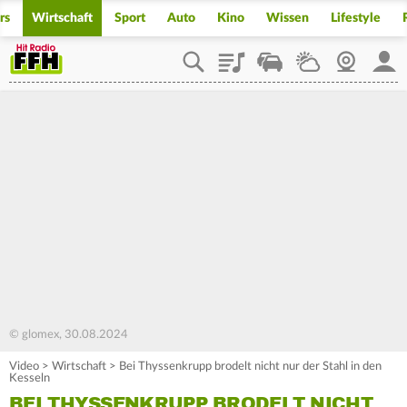
rs
Wirtschaft
Sport
Auto
Kino
Wissen
Lifestyle
Playlist
Staupilot
Wetter
Webcam
Mein
© glomex, 30.08.2024
Video
>
Wirtschaft
>
Bei Thyssenkrupp brodelt nicht nur der Stahl in den
Kesseln
BEI THYSSENKRUPP BRODELT NICHT