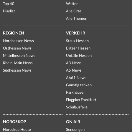
Top 40
Wetter
Playlist
Alle Orte
Alle Themen
REGIONEN
VERKEHR
Nordhessen News
Staus Hessen
Osthessen News
Blitzer Hessen
Mittelhessen News
Unfälle Hessen
Rhein-Main News
A3 News
Südhessen News
A5 News
A661 News
Günstig tanken
Parkhäuser
Flugplan Frankfurt
Schulausfälle
HOROSKOP
ON AIR
Horoskop Heute
Sendungen