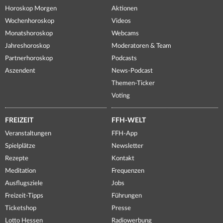
Horoskop Morgen
Aktionen
Wochenhoroskop
Videos
Monatshoroskop
Webcams
Jahreshoroskop
Moderatoren & Team
Partnerhoroskop
Podcasts
Aszendent
News-Podcast
Themen-Ticker
Voting
FREIZEIT
FFH-WELT
Veranstaltungen
FFH-App
Spielplätze
Newsletter
Rezepte
Kontakt
Meditation
Frequenzen
Ausflugsziele
Jobs
Freizeit-Tipps
Führungen
Ticketshop
Presse
Lotto Hessen
Radiowerbung