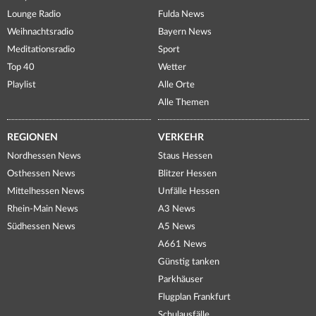
Lounge Radio
Fulda News
Weihnachtsradio
Bayern News
Meditationsradio
Sport
Top 40
Wetter
Playlist
Alle Orte
Alle Themen
REGIONEN
VERKEHR
Nordhessen News
Staus Hessen
Osthessen News
Blitzer Hessen
Mittelhessen News
Unfälle Hessen
Rhein-Main News
A3 News
Südhessen News
A5 News
A661 News
Günstig tanken
Parkhäuser
Flugplan Frankfurt
Schulausfälle