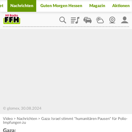
et
Nachrichten
Guten Morgen Hessen
Magazin
Aktionen
Playlist
Staupilot
Wetter
Webcam
Mein
© glomex, 30.08.2024
Video
>
Nachrichten
>
Gaza: Israel stimmt "humanitären Pausen" für Polio-
Impfungen zu
Gaza: