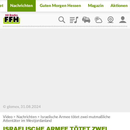
et
Nachrichten
Guten Morgen Hessen
Magazin
Aktionen
Playlist
Staupilot
Wetter
Webcam
Mein
© glomex, 31.08.2024
Video
>
Nachrichten
>
Israelische Armee tötet zwei mutmaßliche
Attentäter im Westjordanland
ISRAELISCHE ARMEE TÖTET ZWEI