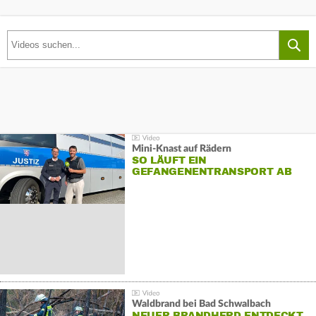
Mini-Knast auf Rädern
SO LÄUFT EIN
GEFANGENENTRANSPORT AB
Waldbrand bei Bad Schwalbach
NEUER BRANDHERD ENTDECKT