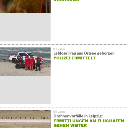
Leblose Frau aus Ostsee geborgen
POLIZEI ERMITTELT
Drohnenvorfälle in Leipzig:
ERMITTLUNGEN AM FLUGHAFEN
GEHEN WEITER