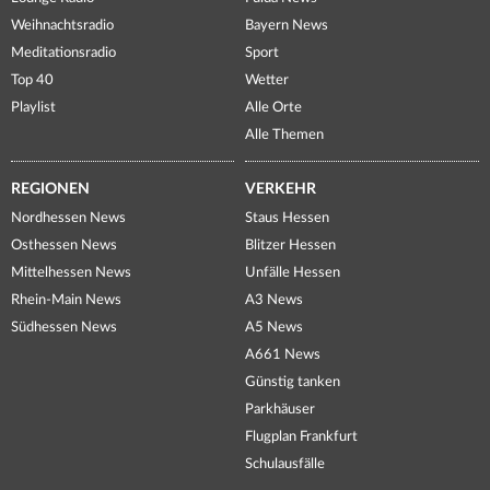
Weihnachtsradio
Bayern News
Meditationsradio
Sport
Top 40
Wetter
Playlist
Alle Orte
Alle Themen
REGIONEN
VERKEHR
Nordhessen News
Staus Hessen
Osthessen News
Blitzer Hessen
Mittelhessen News
Unfälle Hessen
Rhein-Main News
A3 News
Südhessen News
A5 News
A661 News
Günstig tanken
Parkhäuser
Flugplan Frankfurt
Schulausfälle