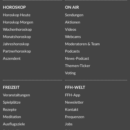
HOROSKOP
ON AIR
Horoskop Heute
Sendungen
Horoskop Morgen
Aktionen
Wochenhoroskop
Videos
Monatshoroskop
Webcams
Jahreshoroskop
Moderatoren & Team
Partnerhoroskop
Podcasts
Aszendent
News-Podcast
Themen-Ticker
Voting
FREIZEIT
FFH-WELT
Veranstaltungen
FFH-App
Spielplätze
Newsletter
Rezepte
Kontakt
Meditation
Frequenzen
Ausflugsziele
Jobs