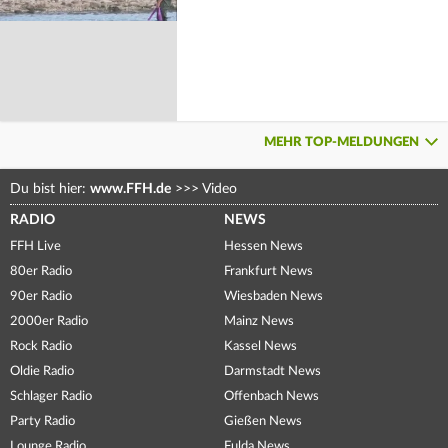
MEHR TOP-MELDUNGEN
Du bist hier:
www.FFH.de
>>>
Video
RADIO
NEWS
FFH Live
Hessen News
80er Radio
Frankfurt News
90er Radio
Wiesbaden News
2000er Radio
Mainz News
Rock Radio
Kassel News
Oldie Radio
Darmstadt News
Schlager Radio
Offenbach News
Party Radio
Gießen News
Lounge Radio
Fulda News