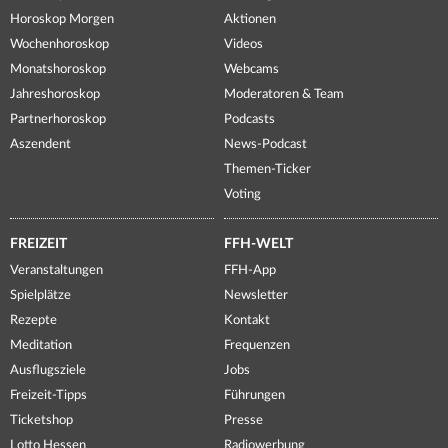
Horoskop Morgen
Aktionen
Wochenhoroskop
Videos
Monatshoroskop
Webcams
Jahreshoroskop
Moderatoren & Team
Partnerhoroskop
Podcasts
Aszendent
News-Podcast
Themen-Ticker
Voting
FREIZEIT
FFH-WELT
Veranstaltungen
FFH-App
Spielplätze
Newsletter
Rezepte
Kontakt
Meditation
Frequenzen
Ausflugsziele
Jobs
Freizeit-Tipps
Führungen
Ticketshop
Presse
Lotto Hessen
Radiowerbung