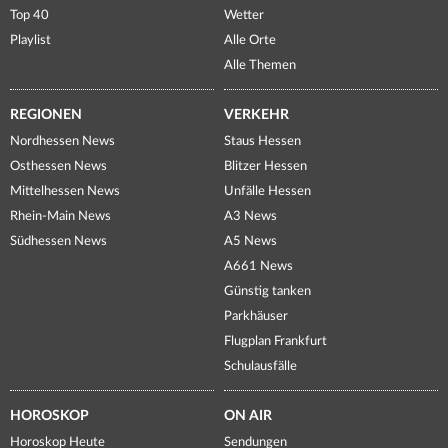
Top 40
Wetter
Playlist
Alle Orte
Alle Themen
REGIONEN
VERKEHR
Nordhessen News
Staus Hessen
Osthessen News
Blitzer Hessen
Mittelhessen News
Unfälle Hessen
Rhein-Main News
A3 News
Südhessen News
A5 News
A661 News
Günstig tanken
Parkhäuser
Flugplan Frankfurt
Schulausfälle
HOROSKOP
ON AIR
Horoskop Heute
Sendungen