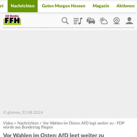
et
Nachrichten
Guten Morgen Hessen
Magazin
Aktionen
Playlist
Staupilot
Wetter
Webcam
Mein
© glomex, 31.08.2024
Video
>
Nachrichten
>
Vor Wahlen im Osten: AfD legt weiter zu - FDP
würde aus Bundestag fliegen
Vor Wahlen im Osten: AfD legt weiter zu