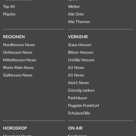
Top 40
Wetter
Playlist
Alle Orte
Alle Themen
REGIONEN
VERKEHR
Nordhessen News
Staus Hessen
Osthessen News
Blitzer Hessen
Mittelhessen News
Unfälle Hessen
Rhein-Main News
A3 News
Südhessen News
A5 News
A661 News
Günstig tanken
Parkhäuser
Flugplan Frankfurt
Schulausfälle
HOROSKOP
ON AIR