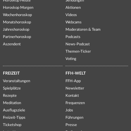
Horoskop Heute
Sendungen
Horoskop Morgen
Aktionen
Wochenhoroskop
Videos
Monatshoroskop
Webcams
Jahreshoroskop
Moderatoren & Team
Partnerhoroskop
Podcasts
Aszendent
News-Podcast
Themen-Ticker
Voting
FREIZEIT
FFH-WELT
Veranstaltungen
FFH-App
Spielplätze
Newsletter
Rezepte
Kontakt
Meditation
Frequenzen
Ausflugsziele
Jobs
Freizeit-Tipps
Führungen
Ticketshop
Presse