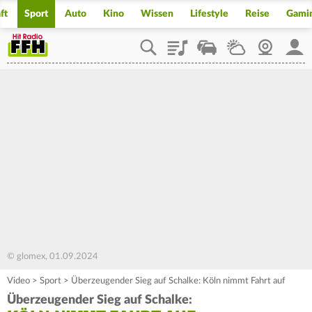
ft
Sport
Auto
Kino
Wissen
Lifestyle
Reise
Gami
Playlist
Staupilot
Wetter
Webcam
Mein
© glomex, 01.09.2024
Video
>
Sport
>
Überzeugender Sieg auf Schalke: Köln nimmt Fahrt auf
Überzeugender Sieg auf Schalke: