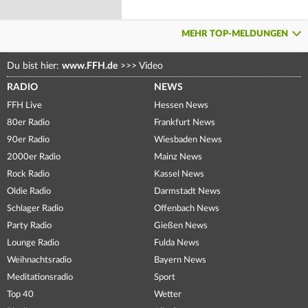
MEHR TOP-MELDUNGEN
Du bist hier:
www.FFH.de
>>>
Video
RADIO
NEWS
FFH Live
Hessen News
80er Radio
Frankfurt News
90er Radio
Wiesbaden News
2000er Radio
Mainz News
Rock Radio
Kassel News
Oldie Radio
Darmstadt News
Schlager Radio
Offenbach News
Party Radio
Gießen News
Lounge Radio
Fulda News
Weihnachtsradio
Bayern News
Meditationsradio
Sport
Top 40
Wetter