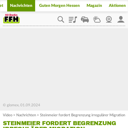
et
Nachrichten
Guten Morgen Hessen
Magazin
Aktionen
Playlist
Staupilot
Wetter
Webcam
Mein
© glomex, 01.09.2024
Video
>
Nachrichten
>
Steinmeier fordert Begrenzung irregulärer Migration
STEINMEIER FORDERT BEGRENZUNG