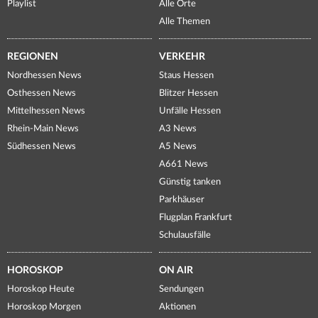
Playlist
Alle Orte
Alle Themen
REGIONEN
VERKEHR
Nordhessen News
Staus Hessen
Osthessen News
Blitzer Hessen
Mittelhessen News
Unfälle Hessen
Rhein-Main News
A3 News
Südhessen News
A5 News
A661 News
Günstig tanken
Parkhäuser
Flugplan Frankfurt
Schulausfälle
HOROSKOP
ON AIR
Horoskop Heute
Sendungen
Horoskop Morgen
Aktionen