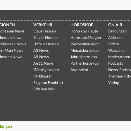
GIONEN
VERKEHR
HOROSKOP
ON AIR
dhessen News
Staus Hessen
Horoskop Heute
Sendungen
hessen News
Blitzer Hessen
Horoskop Morgen
Aktionen
telhessen News
Unfälle Hessen
Wochenhoroskop
Videos
in-Main News
A3 News
Monatshoroskop
Webcams
hessen News
A5 News
Jahreshoroskop
Moderatoren
A661 News
Partnerhoroskop
Podcasts
Günstig tanken
Aszendent
News-Podcas
Parkhäuser
Themen-Tick
Flugplan Frankfurt
Voting
Schulausfälle
llungen