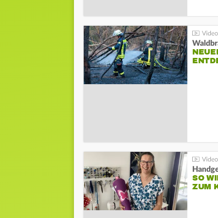
Waldbr
NEUE
ENTD
Handge
SO WI
ZUM 