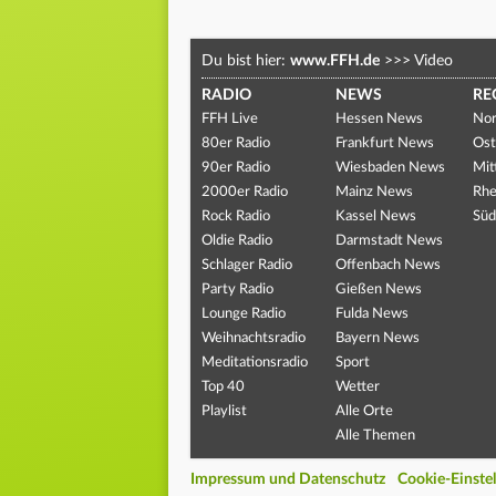
Du bist hier:
www.FFH.de
>>>
Video
RADIO
NEWS
RE
FFH Live
Hessen News
Nor
80er Radio
Frankfurt News
Ost
90er Radio
Wiesbaden News
Mit
2000er Radio
Mainz News
Rhe
Rock Radio
Kassel News
Süd
Oldie Radio
Darmstadt News
Schlager Radio
Offenbach News
Party Radio
Gießen News
Lounge Radio
Fulda News
Weihnachtsradio
Bayern News
Meditationsradio
Sport
Top 40
Wetter
Playlist
Alle Orte
Alle Themen
Impressum und Datenschutz
Cookie-Einste