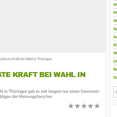
A
Mu
Wi
Sp
A
K
W
tärkste Kraft bei Wahl in Thüringen
Li
Re
TE KRAFT BEI WAHL IN
G
l in Thüringen gab es seit langem nur einen Gewinner:
ätigen die Meinungsforscher.