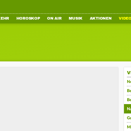
KEHR
HOROSKOP
ON AIR
MUSIK
AKTIONEN
VIDE
V
N
Be
B
N
G
M