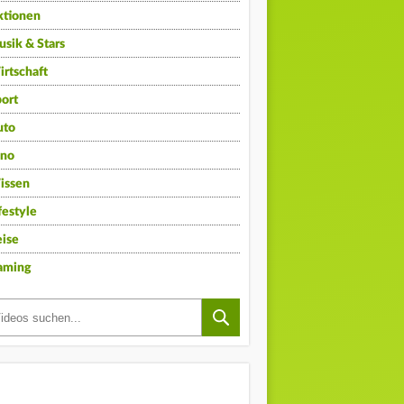
ktionen
sik & Stars
rtschaft
ort
uto
ino
issen
festyle
ise
aming