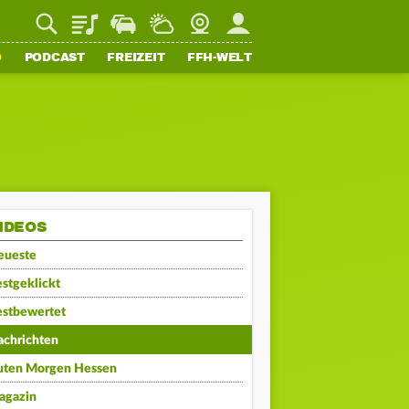
Playlist
Staupilot
Wetter
Webcam
Mein FFH
O
PODCAST
FREIZEIT
FFH-WELT
IDEOS
eueste
stgeklickt
estbewertet
achrichten
uten Morgen Hessen
agazin