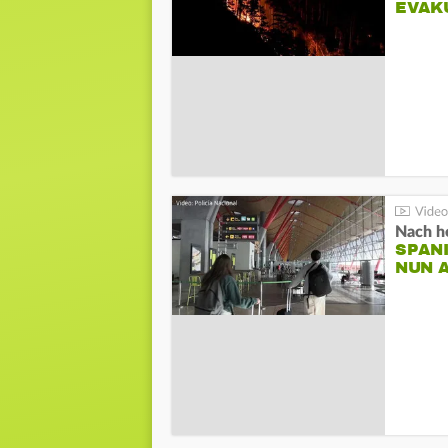
EVAK
Nach he
SPAN
NUN 