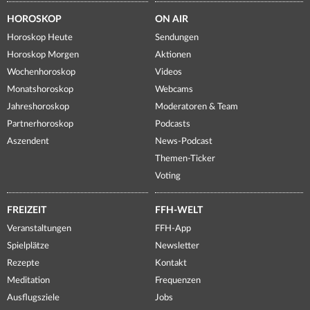
HOROSKOP
ON AIR
Horoskop Heute
Sendungen
Horoskop Morgen
Aktionen
Wochenhoroskop
Videos
Monatshoroskop
Webcams
Jahreshoroskop
Moderatoren & Team
Partnerhoroskop
Podcasts
Aszendent
News-Podcast
Themen-Ticker
Voting
FREIZEIT
FFH-WELT
Veranstaltungen
FFH-App
Spielplätze
Newsletter
Rezepte
Kontakt
Meditation
Frequenzen
Ausflugsziele
Jobs