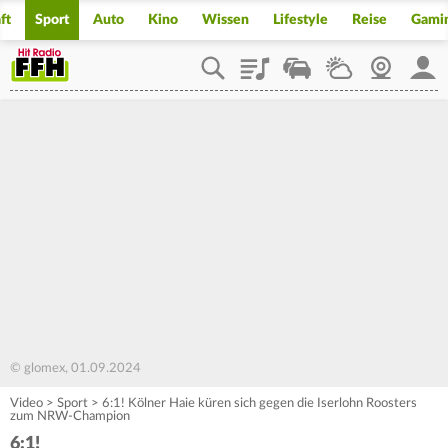
ft
Sport
Auto
Kino
Wissen
Lifestyle
Reise
Gami
Playlist
Staupilot
Wetter
Webcam
Mein
© glomex, 01.09.2024
Video
>
Sport
>
6:1! Kölner Haie küren sich gegen die Iserlohn Roosters
zum NRW-Champion
6:1!