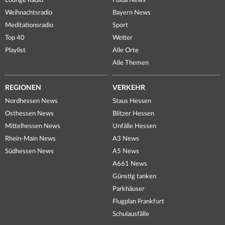
Lounge Radio
Fulda News
Weihnachtsradio
Bayern News
Meditationsradio
Sport
Top 40
Wetter
Playlist
Alle Orte
Alle Themen
REGIONEN
VERKEHR
Nordhessen News
Staus Hessen
Osthessen News
Blitzer Hessen
Mittelhessen News
Unfälle Hessen
Rhein-Main News
A3 News
Südhessen News
A5 News
A661 News
Günstig tanken
Parkhäuser
Flugplan Frankfurt
Schulausfälle