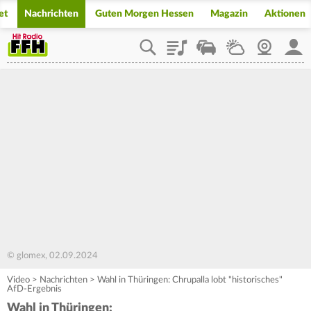
et
Nachrichten
Guten Morgen Hessen
Magazin
Aktionen
Playlist
Staupilot
Wetter
Webcam
Mein
© glomex, 02.09.2024
Video
>
Nachrichten
>
Wahl in Thüringen: Chrupalla lobt "historisches"
AfD-Ergebnis
Wahl in Thüringen: