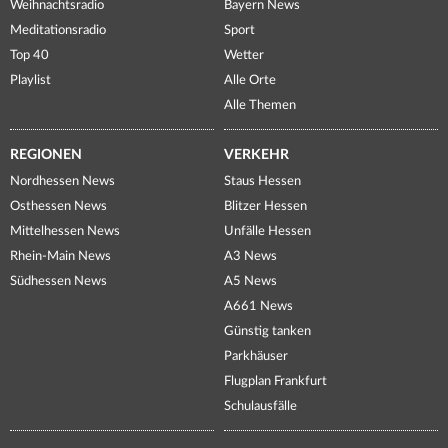
Weihnachtsradio
Bayern News
Meditationsradio
Sport
Top 40
Wetter
Playlist
Alle Orte
Alle Themen
REGIONEN
VERKEHR
Nordhessen News
Staus Hessen
Osthessen News
Blitzer Hessen
Mittelhessen News
Unfälle Hessen
Rhein-Main News
A3 News
Südhessen News
A5 News
A661 News
Günstig tanken
Parkhäuser
Flugplan Frankfurt
Schulausfälle