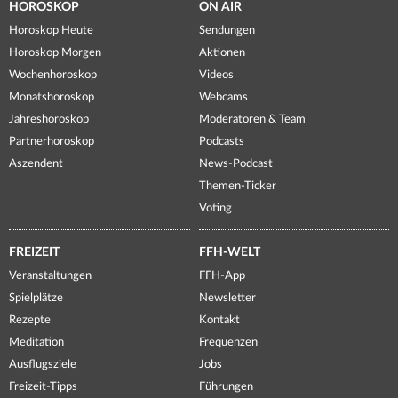
HOROSKOP
ON AIR
Horoskop Heute
Sendungen
Horoskop Morgen
Aktionen
Wochenhoroskop
Videos
Monatshoroskop
Webcams
Jahreshoroskop
Moderatoren & Team
Partnerhoroskop
Podcasts
Aszendent
News-Podcast
Themen-Ticker
Voting
FREIZEIT
FFH-WELT
Veranstaltungen
FFH-App
Spielplätze
Newsletter
Rezepte
Kontakt
Meditation
Frequenzen
Ausflugsziele
Jobs
Freizeit-Tipps
Führungen