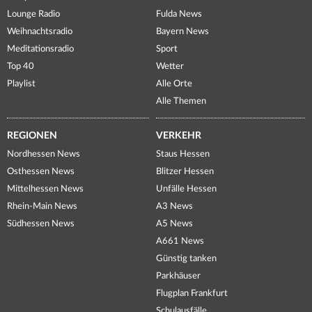
Lounge Radio
Fulda News
Weihnachtsradio
Bayern News
Meditationsradio
Sport
Top 40
Wetter
Playlist
Alle Orte
Alle Themen
REGIONEN
VERKEHR
Nordhessen News
Staus Hessen
Osthessen News
Blitzer Hessen
Mittelhessen News
Unfälle Hessen
Rhein-Main News
A3 News
Südhessen News
A5 News
A661 News
Günstig tanken
Parkhäuser
Flugplan Frankfurt
Schulausfälle