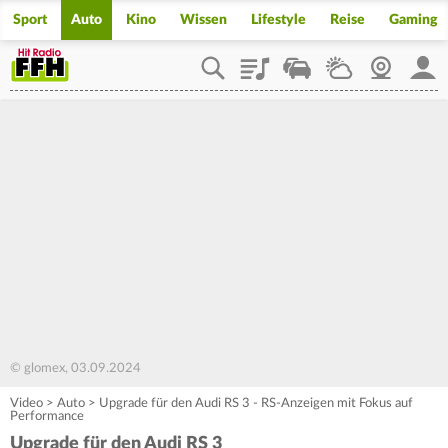
Sport
Auto
Kino
Wissen
Lifestyle
Reise
Gaming
Playlist
Staupilot
Wetter
Webcam
Mein
© glomex, 03.09.2024
Video
>
Auto
>
Upgrade für den Audi RS 3 - RS-Anzeigen mit Fokus auf
Performance
Upgrade für den Audi RS 3