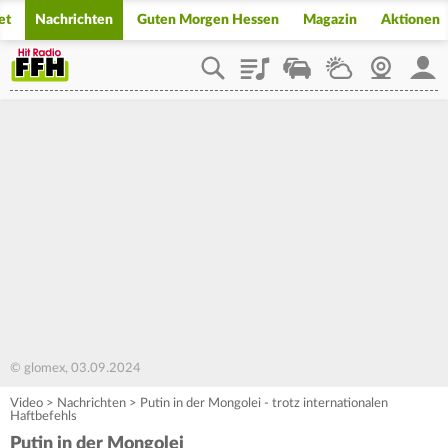
et
Nachrichten
Guten Morgen Hessen
Magazin
Aktionen
Playlist
Staupilot
Wetter
Webcam
Mein
© glomex, 03.09.2024
Video
>
Nachrichten
>
Putin in der Mongolei - trotz internationalen
Haftbefehls
Putin in der Mongolei