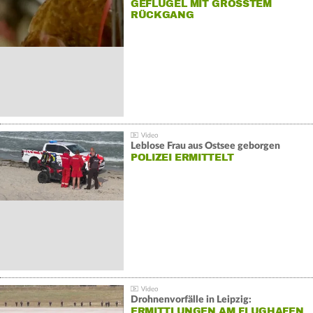
GEFLÜGEL MIT GRÖSSTEM R
ÜCKGANG
Leblose Frau aus Ostsee geborgen
POLIZEI ERMITTELT
Drohnenvorfälle in Leipzig:
ERMITTLUNGEN AM FLUGHAFEN