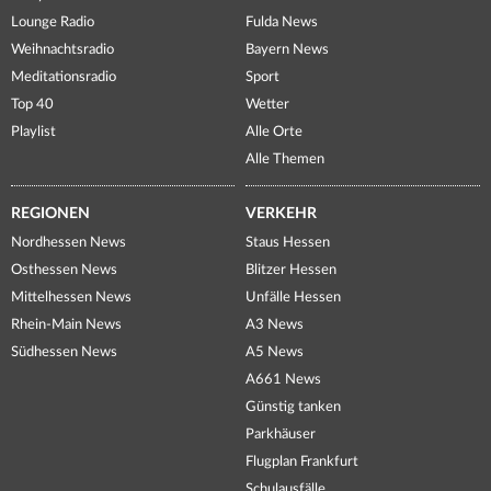
Lounge Radio
Fulda News
Weihnachtsradio
Bayern News
Meditationsradio
Sport
Top 40
Wetter
Playlist
Alle Orte
Alle Themen
REGIONEN
VERKEHR
Nordhessen News
Staus Hessen
Osthessen News
Blitzer Hessen
Mittelhessen News
Unfälle Hessen
Rhein-Main News
A3 News
Südhessen News
A5 News
A661 News
Günstig tanken
Parkhäuser
Flugplan Frankfurt
Schulausfälle