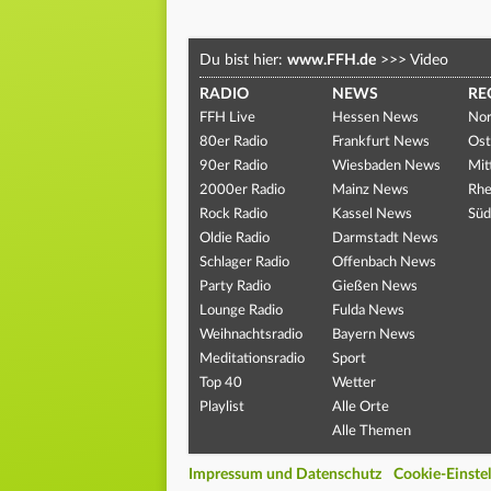
Du bist hier:
www.FFH.de
>>>
Video
RADIO
NEWS
RE
FFH Live
Hessen News
Nor
80er Radio
Frankfurt News
Ost
90er Radio
Wiesbaden News
Mit
2000er Radio
Mainz News
Rhe
Rock Radio
Kassel News
Süd
Oldie Radio
Darmstadt News
Schlager Radio
Offenbach News
Party Radio
Gießen News
Lounge Radio
Fulda News
Weihnachtsradio
Bayern News
Meditationsradio
Sport
Top 40
Wetter
Playlist
Alle Orte
Alle Themen
Impressum und Datenschutz
Cookie-Einste