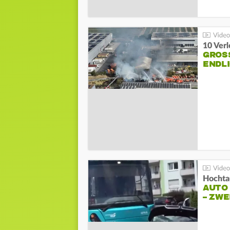
10 Ver
GROSS
NDLI
Hochta
AUTO
– ZW