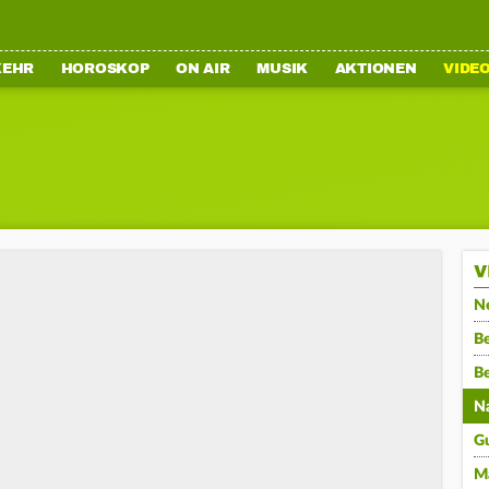
KEHR
HOROSKOP
ON AIR
MUSIK
AKTIONEN
VIDE
V
N
Be
B
N
G
M