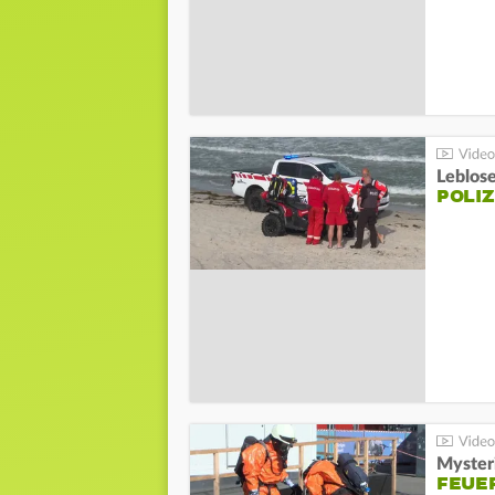
Leblos
POLIZ
Mysteri
FEUE