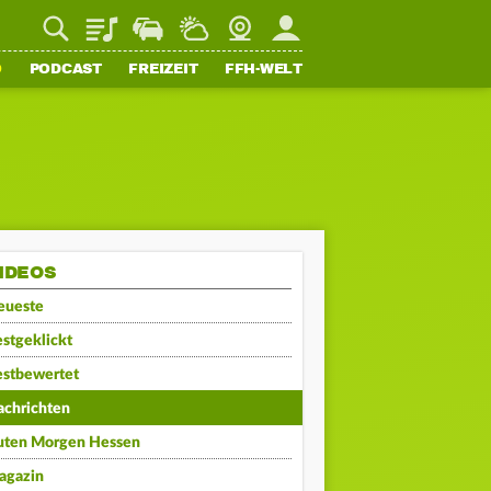
Playlist
Staupilot
Wetter
Webcam
Mein FFH
O
PODCAST
FREIZEIT
FFH-WELT
IDEOS
eueste
stgeklickt
estbewertet
achrichten
uten Morgen Hessen
agazin