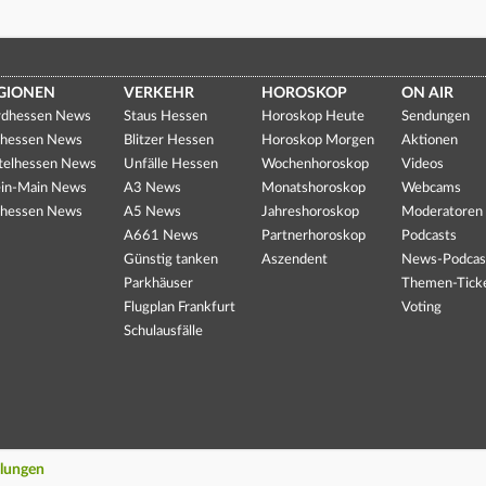
GIONEN
VERKEHR
HOROSKOP
ON AIR
dhessen News
Staus Hessen
Horoskop Heute
Sendungen
hessen News
Blitzer Hessen
Horoskop Morgen
Aktionen
telhessen News
Unfälle Hessen
Wochenhoroskop
Videos
in-Main News
A3 News
Monatshoroskop
Webcams
hessen News
A5 News
Jahreshoroskop
Moderatoren
A661 News
Partnerhoroskop
Podcasts
Günstig tanken
Aszendent
News-Podcas
Parkhäuser
Themen-Tick
Flugplan Frankfurt
Voting
Schulausfälle
llungen