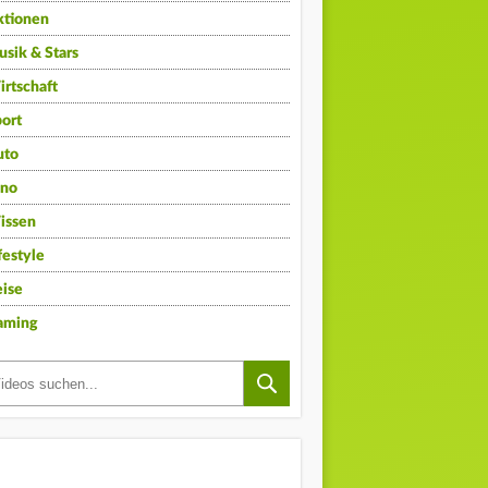
ktionen
sik & Stars
rtschaft
ort
uto
ino
issen
festyle
ise
aming