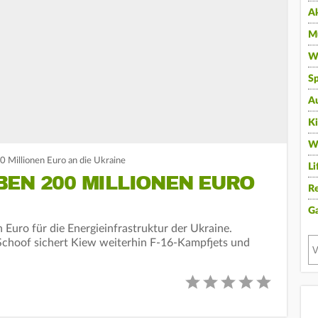
A
Mu
Wi
Sp
A
K
W
 Millionen Euro an die Ukraine
Li
EN 200 MILLIONEN EURO
Re
G
Euro für die Energieinfrastruktur der Ukraine.
choof sichert Kiew weiterhin F-16-Kampfjets und