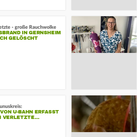
letzte - große Rauchwolke
BRAND IN GERNSHEIM E
CH GELÖSCHT
unuskreis:
 VON U-BAHN ERFASST
EI VERLETZTE…