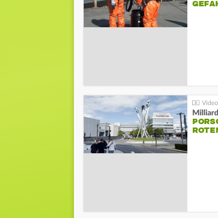
GEFA
Millia
PORSC
ROTE