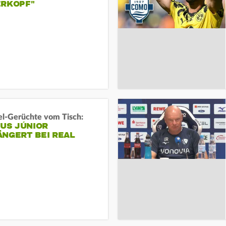
ERKOPF"
l-Gerüchte vom Tisch:
IUS JÚNIOR
ÄNGERT BEI REAL