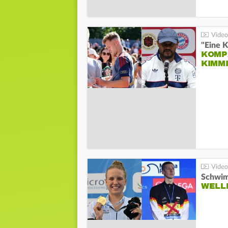
"Eine K
KOMPA
KIMM
Schwim
WELL