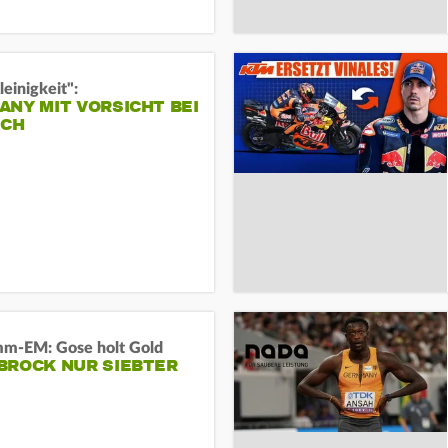
leinigkeit":
NY MIT VORSICHT BEI
ICH
m-EM: Gose holt Gold
BROCK NUR SIEBTER