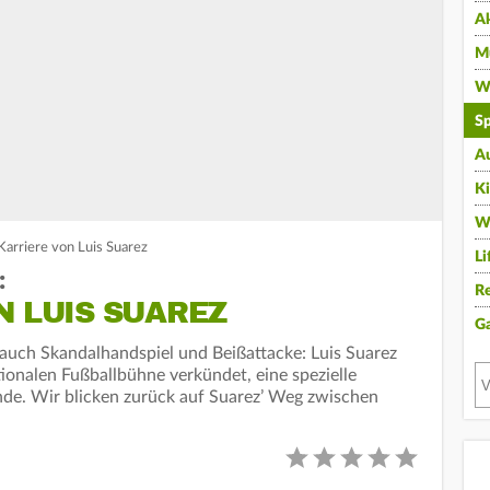
A
Mu
Wi
Sp
A
K
W
Karriere von Luis Suarez
Li
:
Re
N LUIS SUAREZ
G
 auch Skandalhandspiel und Beißattacke: Luis Suarez
ionalen Fußballbühne verkündet, eine spezielle
nde. Wir blicken zurück auf Suarez’ Weg zwischen