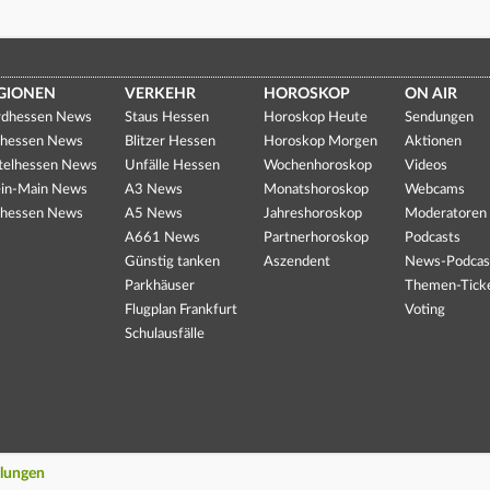
GIONEN
VERKEHR
HOROSKOP
ON AIR
dhessen News
Staus Hessen
Horoskop Heute
Sendungen
hessen News
Blitzer Hessen
Horoskop Morgen
Aktionen
telhessen News
Unfälle Hessen
Wochenhoroskop
Videos
in-Main News
A3 News
Monatshoroskop
Webcams
hessen News
A5 News
Jahreshoroskop
Moderatoren
A661 News
Partnerhoroskop
Podcasts
Günstig tanken
Aszendent
News-Podcas
Parkhäuser
Themen-Tick
Flugplan Frankfurt
Voting
Schulausfälle
llungen