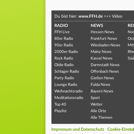
Du bist hier:
www.FFH.de
>>>
Video
RADIO
NEWS
RE
FFH Live
Hessen News
Nor
80er Radio
Frankfurt News
Ost
90er Radio
Wiesbaden News
Mit
2000er Radio
Mainz News
Rhe
Rock Radio
Kassel News
Süd
Oldie Radio
Darmstadt News
Schlager Radio
Offenbach News
Party Radio
Gießen News
Lounge Radio
Fulda News
Weihnachtsradio
Bayern News
Meditationsradio
Sport
Top 40
Wetter
Playlist
Alle Orte
Alle Themen
Impressum und Datenschutz
Cookie-Einste