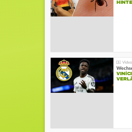
HINT
Wechse
VINÍC
VERL