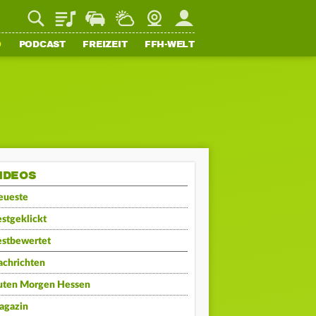
Playlist
Staupilot
Wetter
Webcam
Mein FFH
O
PODCAST
FREIZEIT
FFH-WELT
IDEOS
eueste
stgeklickt
estbewertet
achrichten
uten Morgen Hessen
agazin