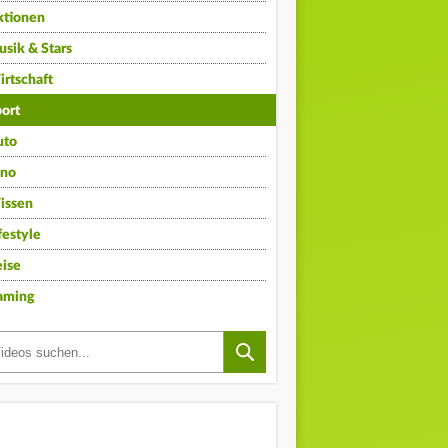
ktionen
sik & Stars
rtschaft
ort
uto
ino
issen
festyle
ise
aming