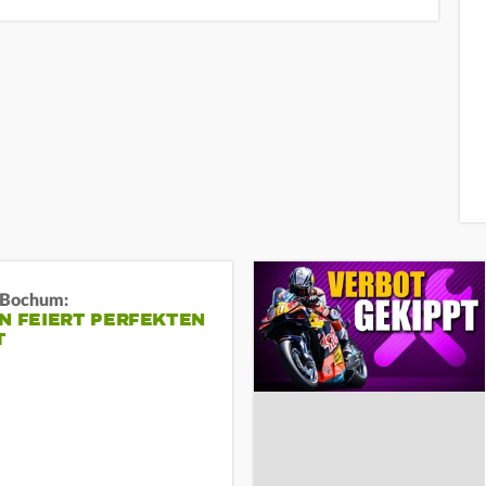
n Bochum:
N FEIERT PERFEKTEN
T