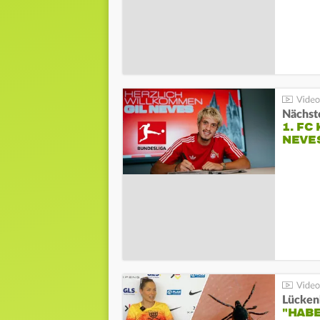
Nächste
1. FC
NEVE
Lücken
"HABE