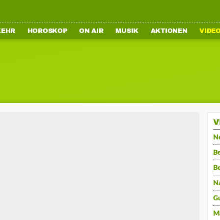
KEHR
HOROSKOP
ON AIR
MUSIK
AKTIONEN
VIDE
V
N
Be
B
N
G
M