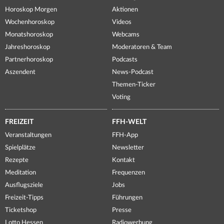
Horoskop Morgen
Aktionen
Wochenhoroskop
Videos
Monatshoroskop
Webcams
Jahreshoroskop
Moderatoren & Team
Partnerhoroskop
Podcasts
Aszendent
News-Podcast
Themen-Ticker
Voting
FREIZEIT
FFH-WELT
Veranstaltungen
FFH-App
Spielplätze
Newsletter
Rezepte
Kontakt
Meditation
Frequenzen
Ausflugsziele
Jobs
Freizeit-Tipps
Führungen
Ticketshop
Presse
Lotto Hessen
Radiowerbung