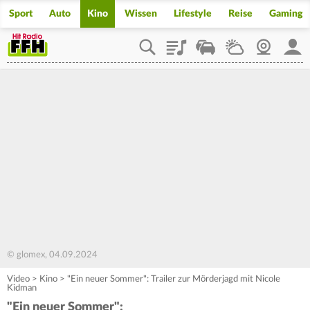
Sport
Auto
Kino
Wissen
Lifestyle
Reise
Gaming
Playlist
Staupilot
Wetter
Webcam
Mein
© glomex, 04.09.2024
Video
>
Kino
>
"Ein neuer Sommer": Trailer zur Mörderjagd mit Nicole
Kidman
"Ein neuer Sommer":