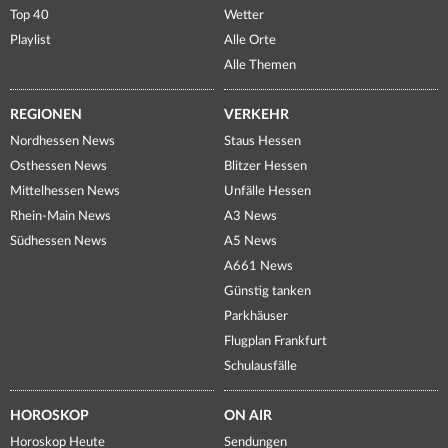
Top 40
Wetter
Playlist
Alle Orte
Alle Themen
REGIONEN
VERKEHR
Nordhessen News
Staus Hessen
Osthessen News
Blitzer Hessen
Mittelhessen News
Unfälle Hessen
Rhein-Main News
A3 News
Südhessen News
A5 News
A661 News
Günstig tanken
Parkhäuser
Flugplan Frankfurt
Schulausfälle
HOROSKOP
ON AIR
Horoskop Heute
Sendungen