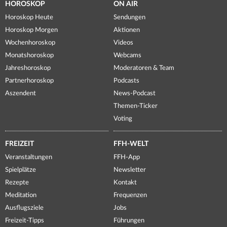
HOROSKOP
ON AIR
Horoskop Heute
Sendungen
Horoskop Morgen
Aktionen
Wochenhoroskop
Videos
Monatshoroskop
Webcams
Jahreshoroskop
Moderatoren & Team
Partnerhoroskop
Podcasts
Aszendent
News-Podcast
Themen-Ticker
Voting
FREIZEIT
FFH-WELT
Veranstaltungen
FFH-App
Spielplätze
Newsletter
Rezepte
Kontakt
Meditation
Frequenzen
Ausflugsziele
Jobs
Freizeit-Tipps
Führungen