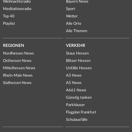
Weihnachtsradio
Bayern News
Meditationsradio
Sport
Top 40
Wetter
Playlist
Alle Orte
Alle Themen
REGIONEN
VERKEHR
Nordhessen News
Staus Hessen
Osthessen News
Blitzer Hessen
Mittelhessen News
Unfälle Hessen
Rhein-Main News
A3 News
Südhessen News
A5 News
A661 News
Günstig tanken
Parkhäuser
Flugplan Frankfurt
Schulausfälle