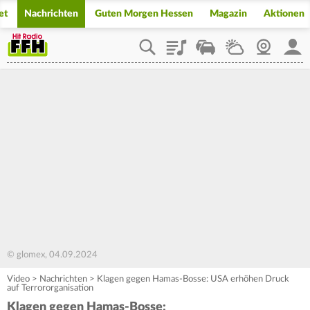
et
Nachrichten
Guten Morgen Hessen
Magazin
Aktionen
Playlist
Staupilot
Wetter
Webcam
Mein
© glomex, 04.09.2024
Video
>
Nachrichten
>
Klagen gegen Hamas-Bosse: USA erhöhen Druck
auf Terrororganisation
Klagen gegen Hamas-Bosse: