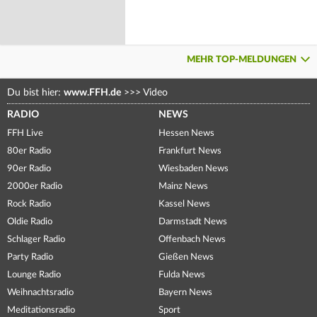
MEHR TOP-MELDUNGEN
Du bist hier:
www.FFH.de
>>>
Video
RADIO
NEWS
FFH Live
Hessen News
80er Radio
Frankfurt News
90er Radio
Wiesbaden News
2000er Radio
Mainz News
Rock Radio
Kassel News
Oldie Radio
Darmstadt News
Schlager Radio
Offenbach News
Party Radio
Gießen News
Lounge Radio
Fulda News
Weihnachtsradio
Bayern News
Meditationsradio
Sport