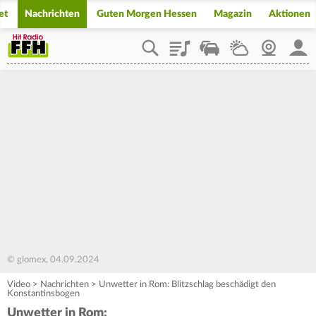
et
Nachrichten
Guten Morgen Hessen
Magazin
Aktionen
Playlist
Staupilot
Wetter
Webcam
Mein
© glomex, 04.09.2024
Video
>
Nachrichten
>
Unwetter in Rom: Blitzschlag beschädigt den
Konstantinsbogen
Unwetter in Rom: