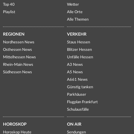
Top 40
Wetter
Playlist
Alle Orte
Alle Themen
REGIONEN
VERKEHR
Nordhessen News
Staus Hessen
Osthessen News
Blitzer Hessen
Mittelhessen News
Unfälle Hessen
Rhein-Main News
A3 News
Südhessen News
A5 News
A661 News
Günstig tanken
Parkhäuser
Flugplan Frankfurt
Schulausfälle
HOROSKOP
ON AIR
Horoskop Heute
Sendungen