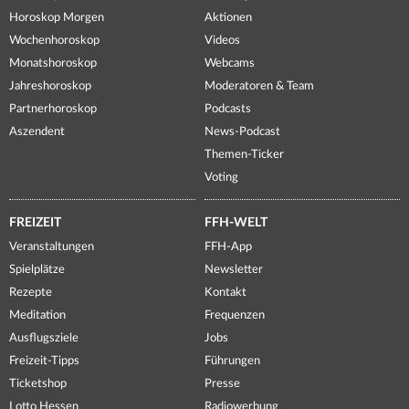
Horoskop Morgen
Aktionen
Wochenhoroskop
Videos
Monatshoroskop
Webcams
Jahreshoroskop
Moderatoren & Team
Partnerhoroskop
Podcasts
Aszendent
News-Podcast
Themen-Ticker
Voting
FREIZEIT
FFH-WELT
Veranstaltungen
FFH-App
Spielplätze
Newsletter
Rezepte
Kontakt
Meditation
Frequenzen
Ausflugsziele
Jobs
Freizeit-Tipps
Führungen
Ticketshop
Presse
Lotto Hessen
Radiowerbung