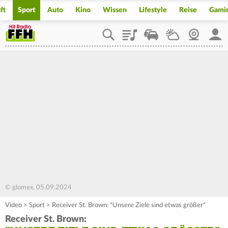
ft
Sport
Auto
Kino
Wissen
Lifestyle
Reise
Gami
Playlist
Staupilot
Wetter
Webcam
Mein
© glomex, 05.09.2024
Video
>
Sport
>
Receiver St. Brown: "Unsere Ziele sind etwas größer"
Receiver St. Brown: