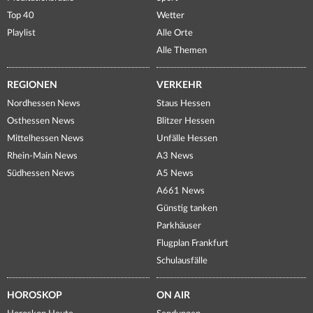
Top 40
Wetter
Playlist
Alle Orte
Alle Themen
REGIONEN
VERKEHR
Nordhessen News
Staus Hessen
Osthessen News
Blitzer Hessen
Mittelhessen News
Unfälle Hessen
Rhein-Main News
A3 News
Südhessen News
A5 News
A661 News
Günstig tanken
Parkhäuser
Flugplan Frankfurt
Schulausfälle
HOROSKOP
ON AIR