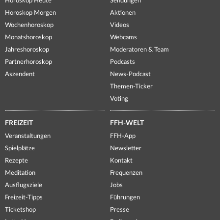
Horoskop Heute
Sendungen
Horoskop Morgen
Aktionen
Wochenhoroskop
Videos
Monatshoroskop
Webcams
Jahreshoroskop
Moderatoren & Team
Partnerhoroskop
Podcasts
Aszendent
News-Podcast
Themen-Ticker
Voting
FREIZEIT
FFH-WELT
Veranstaltungen
FFH-App
Spielplätze
Newsletter
Rezepte
Kontakt
Meditation
Frequenzen
Ausflugsziele
Jobs
Freizeit-Tipps
Führungen
Ticketshop
Presse