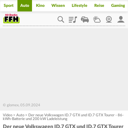
Sport
Auto
Kino
Wissen
Lifestyle
Reise
Gaming
Playlist
Staupilot
Wetter
Webcam
Mein
© glomex, 05.09.2024
Video
>
Auto
>
Der neue Volkswagen ID.7 GTX und ID.7 GTX Tourer - 86-
kWh-Batterie und 200 kW Ladeleistung
Der neue Volkswagen ID.7 GTX und ID.7 GTX Tourer