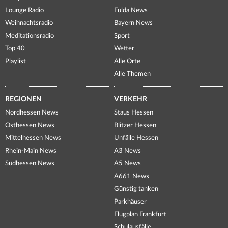
Lounge Radio
Fulda News
Weihnachtsradio
Bayern News
Meditationsradio
Sport
Top 40
Wetter
Playlist
Alle Orte
Alle Themen
REGIONEN
VERKEHR
Nordhessen News
Staus Hessen
Osthessen News
Blitzer Hessen
Mittelhessen News
Unfälle Hessen
Rhein-Main News
A3 News
Südhessen News
A5 News
A661 News
Günstig tanken
Parkhäuser
Flugplan Frankfurt
Schulausfälle