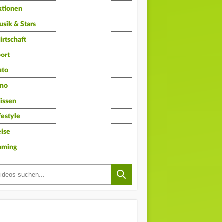
ktionen
sik & Stars
rtschaft
ort
uto
ino
issen
festyle
ise
aming