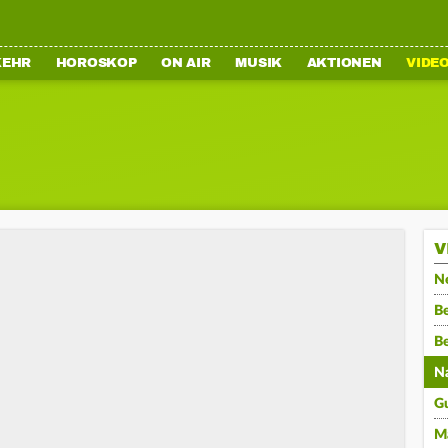
KEHR
HOROSKOP
ON AIR
MUSIK
AKTIONEN
VIDE
V
N
Be
B
N
G
M