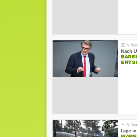
Nach Un
BAREI
NTSC
WARN