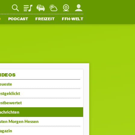
Playlist
Staupilot
Wetter
Webcam
Mein FFH
O
PODCAST
FREIZEIT
FFH-WELT
IDEOS
eueste
stgeklickt
estbewertet
achrichten
uten Morgen Hessen
agazin