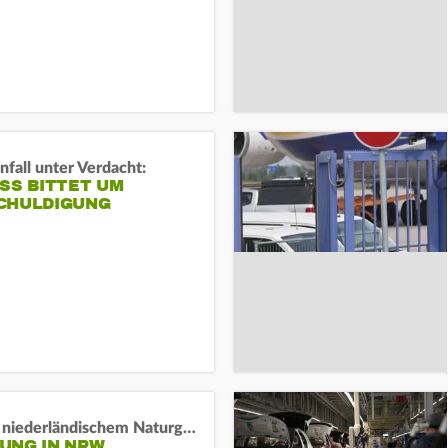
fall unter Verdacht:
SS BITTET UM E
HULDIGUNG
Lage in niederländischem Naturgebiet stabil
UNG IN NRW