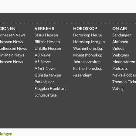
GIONEN
VERKEHR
HOROSKOP
ON AIR
dhessen News
Staus Hessen
Horoskop Heute
Sendungen
hessen News
Blitzer Hessen
Horoskop Morgen
Aktionen
telhessen News
Unfälle Hessen
Wochenhoroskop
Videos
in-Main News
A3 News
Monatshoroskop
Webcams
hessen News
A5 News
Jahreshoroskop
Moderatoren
A661 News
Partnerhoroskop
Podcasts
Günstig tanken
Aszendent
News-Podcas
Parkhäuser
Themen-Tick
Flugplan Frankfurt
Voting
Schulausfälle
llungen