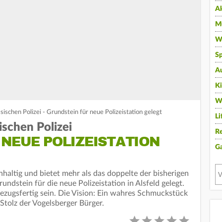
A
Mu
Wi
Sp
A
K
W
ischen Polizei - Grundstein für neue Polizeistation gelegt
Li
schen Polizei
Re
NEUE POLIZEISTATION
G
chhaltig und bietet mehr als das doppelte der bisherigen
dstein für die neue Polizeistation in Alsfeld gelegt.
bezugsfertig sein. Die Vision: Ein wahres Schmuckstück
 Stolz der Vogelsberger Bürger.