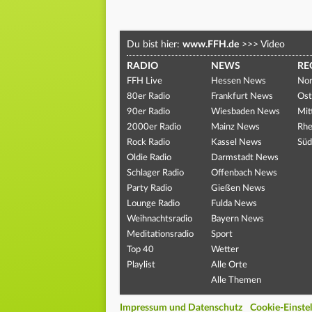
Du bist hier:
www.FFH.de
>>>
Video
RADIO
NEWS
RE
FFH Live
Hessen News
Nor
80er Radio
Frankfurt News
Ost
90er Radio
Wiesbaden News
Mit
2000er Radio
Mainz News
Rhe
Rock Radio
Kassel News
Süd
Oldie Radio
Darmstadt News
Schlager Radio
Offenbach News
Party Radio
Gießen News
Lounge Radio
Fulda News
Weihnachtsradio
Bayern News
Meditationsradio
Sport
Top 40
Wetter
Playlist
Alle Orte
Alle Themen
Impressum und Datenschutz
Cookie-Einste