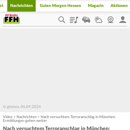
et
Nachrichten
Guten Morgen Hessen
Magazin
Aktionen
Playlist
Staupilot
Wetter
Webcam
Mein
© glomex, 06.09.2024
Video
>
Nachrichten
>
Nach versuchtem Terroranschlag in München:
Ermittlungen gehen weiter
Nach versuchtem Terroranschlag in München: