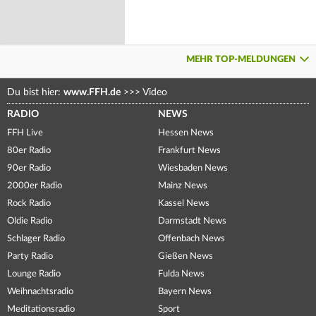
MEHR TOP-MELDUNGEN
Du bist hier:
www.FFH.de
>>>
Video
RADIO
NEWS
FFH Live
Hessen News
80er Radio
Frankfurt News
90er Radio
Wiesbaden News
2000er Radio
Mainz News
Rock Radio
Kassel News
Oldie Radio
Darmstadt News
Schlager Radio
Offenbach News
Party Radio
Gießen News
Lounge Radio
Fulda News
Weihnachtsradio
Bayern News
Meditationsradio
Sport