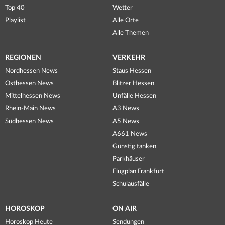
Top 40
Wetter
Playlist
Alle Orte
Alle Themen
REGIONEN
VERKEHR
Nordhessen News
Staus Hessen
Osthessen News
Blitzer Hessen
Mittelhessen News
Unfälle Hessen
Rhein-Main News
A3 News
Südhessen News
A5 News
A661 News
Günstig tanken
Parkhäuser
Flugplan Frankfurt
Schulausfälle
HOROSKOP
ON AIR
Horoskop Heute
Sendungen