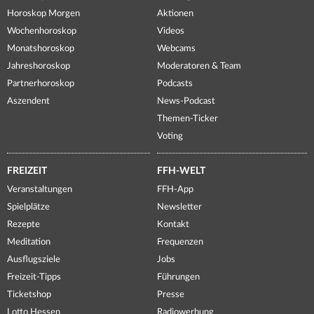
Horoskop Morgen
Aktionen
Wochenhoroskop
Videos
Monatshoroskop
Webcams
Jahreshoroskop
Moderatoren & Team
Partnerhoroskop
Podcasts
Aszendent
News-Podcast
Themen-Ticker
Voting
FREIZEIT
FFH-WELT
Veranstaltungen
FFH-App
Spielplätze
Newsletter
Rezepte
Kontakt
Meditation
Frequenzen
Ausflugsziele
Jobs
Freizeit-Tipps
Führungen
Ticketshop
Presse
Lotto Hessen
Radiowerbung