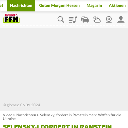
et
Nachrichten
Guten Morgen Hessen
Magazin
Aktionen
Playlist
Staupilot
Wetter
Webcam
Mein
© glomex, 06.09.2024
Video
>
Nachrichten
>
Selenskyj fordert in Ramstein mehr Waffen für die
Ukraine
SELENSKYJ FORDERT IN RAMSTEIN