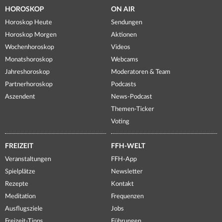
HOROSKOP
ON AIR
Horoskop Heute
Sendungen
Horoskop Morgen
Aktionen
Wochenhoroskop
Videos
Monatshoroskop
Webcams
Jahreshoroskop
Moderatoren & Team
Partnerhoroskop
Podcasts
Aszendent
News-Podcast
Themen-Ticker
Voting
FREIZEIT
FFH-WELT
Veranstaltungen
FFH-App
Spielplätze
Newsletter
Rezepte
Kontakt
Meditation
Frequenzen
Ausflugsziele
Jobs
Freizeit-Tipps
Führungen