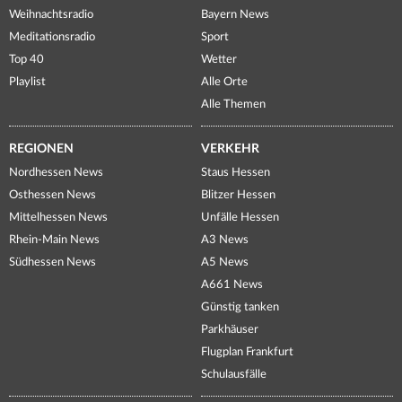
Weihnachtsradio
Bayern News
Meditationsradio
Sport
Top 40
Wetter
Playlist
Alle Orte
Alle Themen
REGIONEN
VERKEHR
Nordhessen News
Staus Hessen
Osthessen News
Blitzer Hessen
Mittelhessen News
Unfälle Hessen
Rhein-Main News
A3 News
Südhessen News
A5 News
A661 News
Günstig tanken
Parkhäuser
Flugplan Frankfurt
Schulausfälle