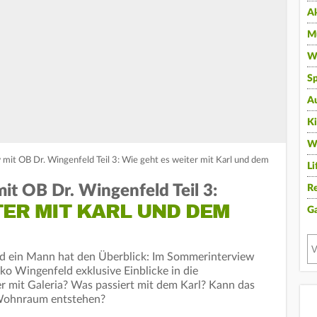
A
Mu
Wi
Sp
A
K
W
it OB Dr. Wingenfeld Teil 3: Wie geht es weiter mit Karl und dem
Li
t OB Dr. Wingenfeld Teil 3:
Re
TER MIT KARL UND DEM
G
und ein Mann hat den Überblick: Im Sommerinterview
ko Wingenfeld exklusive Einblicke in die
r mit Galeria? Was passiert mit dem Karl? Kann das
Wohnraum entstehen?