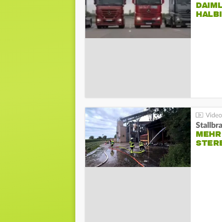
DAIM
HALB
Stallbr
MEHR 
STER