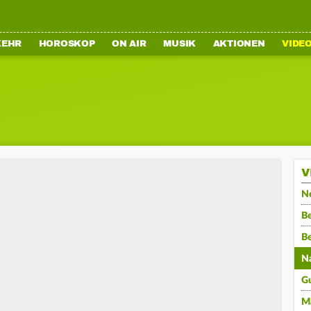
KEHR
HOROSKOP
ON AIR
MUSIK
AKTIONEN
VIDE
V
N
Be
B
N
G
M