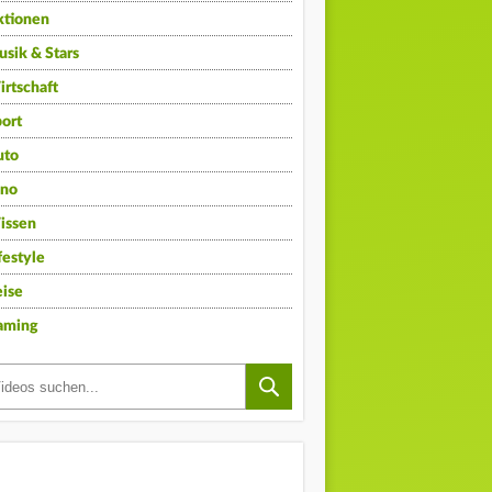
ktionen
sik & Stars
rtschaft
ort
uto
ino
issen
festyle
ise
aming