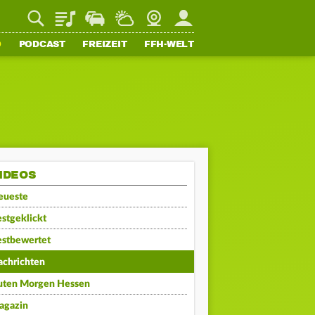
Playlist
Staupilot
Wetter
Webcam
Mein FFH
O
PODCAST
FREIZEIT
FFH-WELT
IDEOS
eueste
stgeklickt
estbewertet
achrichten
uten Morgen Hessen
agazin