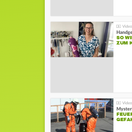
Handge
SO WI
ZUM 
Mysteri
FEUE
GEFA