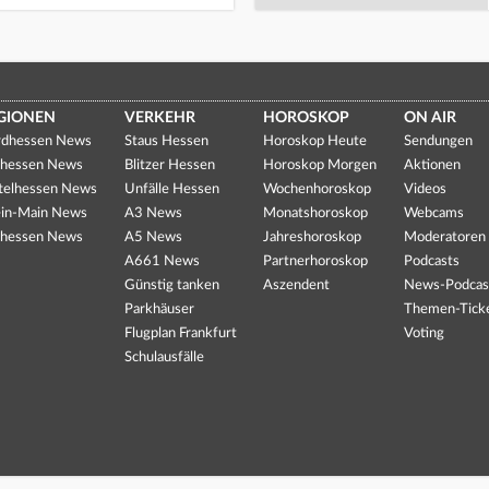
GIONEN
VERKEHR
HOROSKOP
ON AIR
dhessen News
Staus Hessen
Horoskop Heute
Sendungen
hessen News
Blitzer Hessen
Horoskop Morgen
Aktionen
telhessen News
Unfälle Hessen
Wochenhoroskop
Videos
in-Main News
A3 News
Monatshoroskop
Webcams
hessen News
A5 News
Jahreshoroskop
Moderatoren
A661 News
Partnerhoroskop
Podcasts
Günstig tanken
Aszendent
News-Podcas
Parkhäuser
Themen-Tick
Flugplan Frankfurt
Voting
Schulausfälle