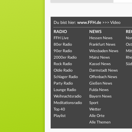
Du bist hier:
www.FFH.de
>>>
Video
RADIO
NEWS
RE
FFH Live
Hessen News
Nor
80er Radio
Frankfurt News
Ost
90er Radio
Wiesbaden News
Mit
2000er Radio
Mainz News
Rhe
Rock Radio
Kassel News
Süd
Oldie Radio
Darmstadt News
Schlager Radio
Offenbach News
Party Radio
Gießen News
Lounge Radio
Fulda News
Weihnachtsradio
Bayern News
Meditationsradio
Sport
Top 40
Wetter
Playlist
Alle Orte
Alle Themen