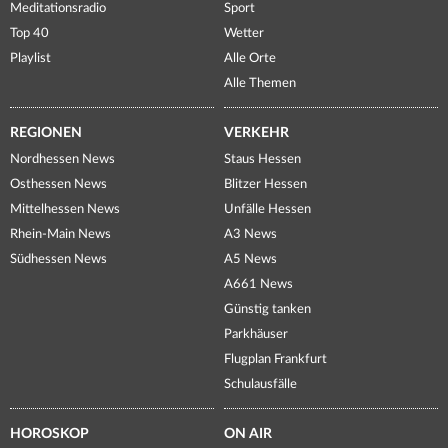
Meditationsradio
Sport
Top 40
Wetter
Playlist
Alle Orte
Alle Themen
REGIONEN
VERKEHR
Nordhessen News
Staus Hessen
Osthessen News
Blitzer Hessen
Mittelhessen News
Unfälle Hessen
Rhein-Main News
A3 News
Südhessen News
A5 News
A661 News
Günstig tanken
Parkhäuser
Flugplan Frankfurt
Schulausfälle
HOROSKOP
ON AIR