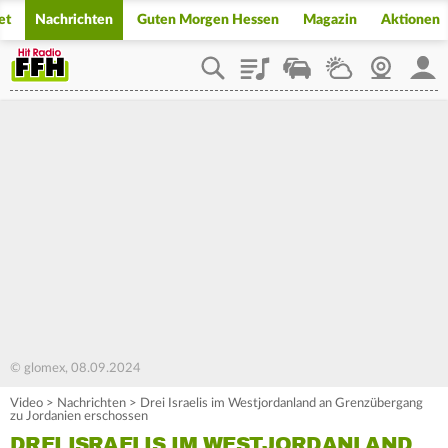
et
Nachrichten
Guten Morgen Hessen
Magazin
Aktionen
Playlist
Staupilot
Wetter
Webcam
Mein
© glomex, 08.09.2024
Video
>
Nachrichten
>
Drei Israelis im Westjordanland an Grenzübergang
zu Jordanien erschossen
DREI ISRAELIS IM WESTJORDANLAND