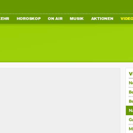
KEHR
HOROSKOP
ON AIR
MUSIK
AKTIONEN
VIDE
V
N
Be
B
N
G
M