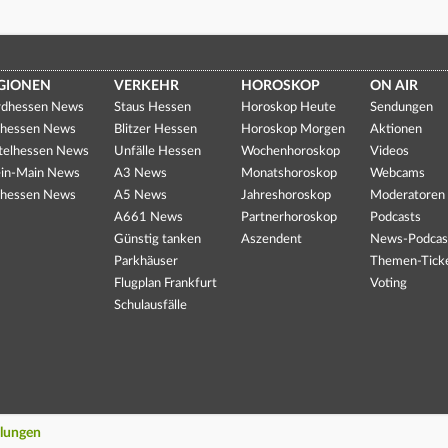
GIONEN
VERKEHR
HOROSKOP
ON AIR
dhessen News
Staus Hessen
Horoskop Heute
Sendungen
hessen News
Blitzer Hessen
Horoskop Morgen
Aktionen
telhessen News
Unfälle Hessen
Wochenhoroskop
Videos
in-Main News
A3 News
Monatshoroskop
Webcams
hessen News
A5 News
Jahreshoroskop
Moderatoren
A661 News
Partnerhoroskop
Podcasts
Günstig tanken
Aszendent
News-Podcas
Parkhäuser
Themen-Tick
Flugplan Frankfurt
Voting
Schulausfälle
llungen