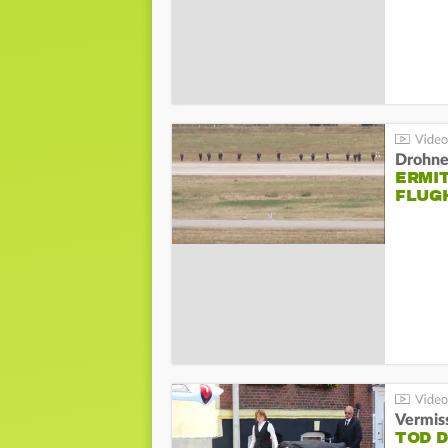
Drohnen
ERMI
FLUG
Vermis
TOD 