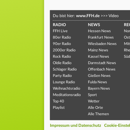
Du bist hier:
www.FFH.de
>>>
Video
RADIO
NEWS
RE
FFH Live
Hessen News
Nor
80er Radio
Frankfurt News
Ost
90er Radio
Wiesbaden News
Mit
2000er Radio
Mainz News
Rhe
Rock Radio
Kassel News
Süd
Oldie Radio
Darmstadt News
Schlager Radio
Offenbach News
Party Radio
Gießen News
Lounge Radio
Fulda News
Weihnachtsradio
Bayern News
Meditationsradio
Sport
Top 40
Wetter
Playlist
Alle Orte
Alle Themen
Impressum und Datenschutz
Cookie-Einste