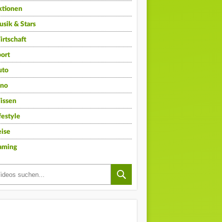
ktionen
sik & Stars
rtschaft
ort
uto
ino
issen
festyle
ise
aming