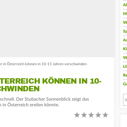
A
Mu
Wi
Sp
A
K
W
r in Österreich können in 10-15 Jahren verschwinden
Li
Re
TERREICH KÖNNEN IN 10-
G
CHWINDEN
schnell. Der Stubacher Sonnenblick zeigt das
n in Österreich ereilen könnte.