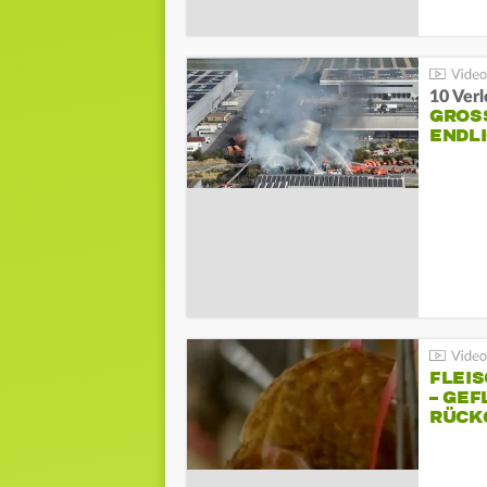
10 Ver
GROSS
NDLI
FLEI
– GEF
ÜCKG