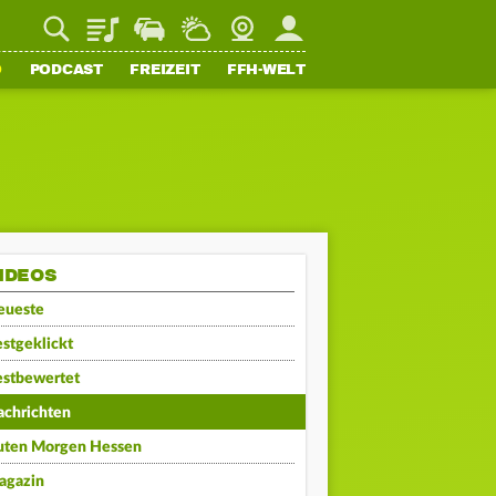
Playlist
Staupilot
Wetter
Webcam
Mein FFH
O
PODCAST
FREIZEIT
FFH-WELT
IDEOS
eueste
stgeklickt
estbewertet
achrichten
uten Morgen Hessen
agazin