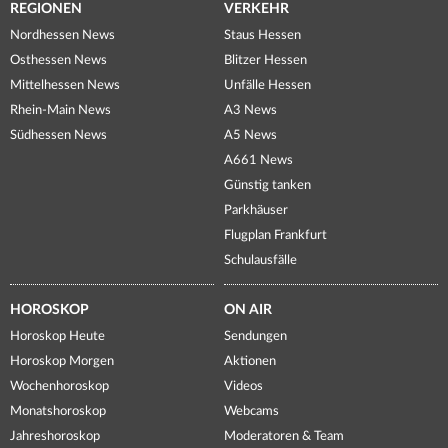
REGIONEN
VERKEHR
Nordhessen News
Staus Hessen
Osthessen News
Blitzer Hessen
Mittelhessen News
Unfälle Hessen
Rhein-Main News
A3 News
Südhessen News
A5 News
A661 News
Günstig tanken
Parkhäuser
Flugplan Frankfurt
Schulausfälle
HOROSKOP
ON AIR
Horoskop Heute
Sendungen
Horoskop Morgen
Aktionen
Wochenhoroskop
Videos
Monatshoroskop
Webcams
Jahreshoroskop
Moderatoren & Team