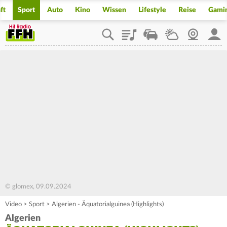
ft
Sport
Auto
Kino
Wissen
Lifestyle
Reise
Gami
Playlist
Staupilot
Wetter
Webcam
Mein
© glomex, 09.09.2024
Video
>
Sport
>
Algerien - Äquatorialguinea (Highlights)
Algerien