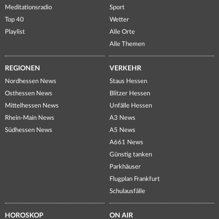
Meditationsradio
Sport
Top 40
Wetter
Playlist
Alle Orte
Alle Themen
REGIONEN
VERKEHR
Nordhessen News
Staus Hessen
Osthessen News
Blitzer Hessen
Mittelhessen News
Unfälle Hessen
Rhein-Main News
A3 News
Südhessen News
A5 News
A661 News
Günstig tanken
Parkhäuser
Flugplan Frankfurt
Schulausfälle
HOROSKOP
ON AIR