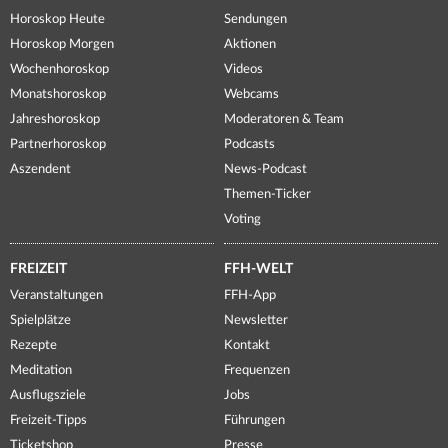
Horoskop Heute
Sendungen
Horoskop Morgen
Aktionen
Wochenhoroskop
Videos
Monatshoroskop
Webcams
Jahreshoroskop
Moderatoren & Team
Partnerhoroskop
Podcasts
Aszendent
News-Podcast
Themen-Ticker
Voting
FREIZEIT
FFH-WELT
Veranstaltungen
FFH-App
Spielplätze
Newsletter
Rezepte
Kontakt
Meditation
Frequenzen
Ausflugsziele
Jobs
Freizeit-Tipps
Führungen
Ticketshop
Presse