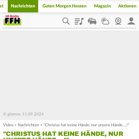
et
Nachrichten
Guten Morgen Hessen
Magazin
Aktionen
Playlist
Staupilot
Wetter
Webcam
Mein
© glomex, 11.09.2024
Video
>
Nachrichten
>
"Christus hat keine Hände, nur unsere Hände….!"
"CHRISTUS HAT KEINE HÄNDE, NUR