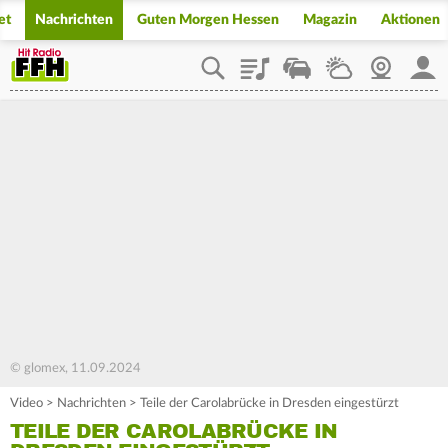
et
Nachrichten
Guten Morgen Hessen
Magazin
Aktionen
Playlist
Staupilot
Wetter
Webcam
Mein
© glomex, 11.09.2024
Video
>
Nachrichten
>
Teile der Carolabrücke in Dresden eingestürzt
TEILE DER CAROLABRÜCKE IN