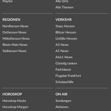
Playlist
Alle Orte
Alle Themen
REGIONEN
VERKEHR
Nordhessen News
Staus Hessen
Osthessen News
Blitzer Hessen
Mittelhessen News
Unfälle Hessen
Rhein-Main News
A3 News
Südhessen News
A5 News
A661 News
Günstig tanken
Parkhäuser
Flugplan Frankfurt
Schulausfälle
HOROSKOP
ON AIR
Horoskop Heute
Sendungen
Horoskop Morgen
Aktionen