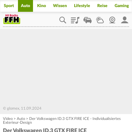
Sport
Auto
Kino
Wissen
Lifestyle
Reise
Gaming
Playlist
Staupilot
Wetter
Webcam
Mein
© glomex, 11.09.2024
Video
>
Auto
>
Der Volkswagen ID.3 GTX FIRE ICE - Individualisiertes
Exterieur-Design
Der Volkswagen ID.3 GTX FIRE ICE