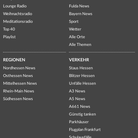
Lounge Radio
Fulda News
Weihnachtsradio
Bayern News
Meditationsradio
Sport
Top 40
Wetter
Playlist
Alle Orte
Alle Themen
REGIONEN
VERKEHR
Nordhessen News
Staus Hessen
Osthessen News
Blitzer Hessen
Mittelhessen News
Unfälle Hessen
Rhein-Main News
A3 News
Südhessen News
A5 News
A661 News
Günstig tanken
Parkhäuser
Flugplan Frankfurt
Schulausfälle