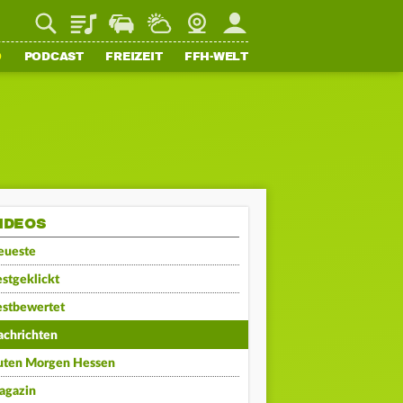
Playlist
Staupilot
Wetter
Webcam
Mein FFH
O
PODCAST
FREIZEIT
FFH-WELT
IDEOS
eueste
stgeklickt
estbewertet
achrichten
uten Morgen Hessen
agazin