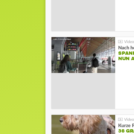
Nach he
SPAN
NUN 
Kurze P
36 G