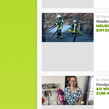
Waldbr
NEUE
ENTD
Handge
SO WI
ZUM 