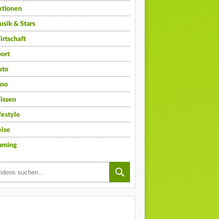
ktionen
sik & Stars
rtschaft
ort
uto
ino
issen
festyle
ise
aming