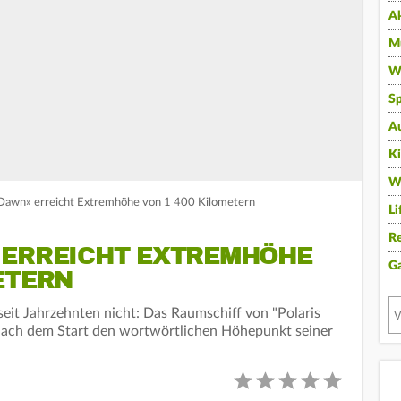
A
Mu
Wi
Sp
A
K
W
s Dawn» erreicht Extremhöhe von 1 400 Kilometern
Li
Re
 ERREICHT EXTREMHÖHE
G
ETERN
it Jahrzehnten nicht: Das Raumschiff von "Polaris
nach dem Start den wortwörtlichen Höhepunkt seiner