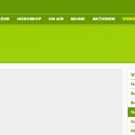
KEHR
HOROSKOP
ON AIR
MUSIK
AKTIONEN
VIDE
V
N
Be
B
N
G
M