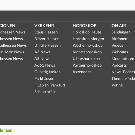
GIONEN
VERKEHR
HOROSKOP
ON AIR
dhessen News
Staus Hessen
Horoskop Heute
Sendungen
hessen News
Blitzer Hessen
Horoskop Morgen
Aktionen
telhessen News
Unfälle Hessen
Wochenhoroskop
Videos
in-Main News
A3 News
Monatshoroskop
Webcams
hessen News
A5 News
Jahreshoroskop
Moderatoren
A661 News
Partnerhoroskop
Podcasts
Günstig tanken
Aszendent
News-Podcas
Parkhäuser
Themen-Tick
Flugplan Frankfurt
Voting
Schulausfälle
llungen