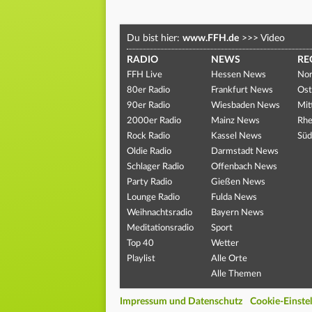
Du bist hier:
www.FFH.de
>>>
Video
RADIO
NEWS
RE
FFH Live
Hessen News
Nor
80er Radio
Frankfurt News
Ost
90er Radio
Wiesbaden News
Mit
2000er Radio
Mainz News
Rhe
Rock Radio
Kassel News
Süd
Oldie Radio
Darmstadt News
Schlager Radio
Offenbach News
Party Radio
Gießen News
Lounge Radio
Fulda News
Weihnachtsradio
Bayern News
Meditationsradio
Sport
Top 40
Wetter
Playlist
Alle Orte
Alle Themen
Impressum und Datenschutz
Cookie-Einste