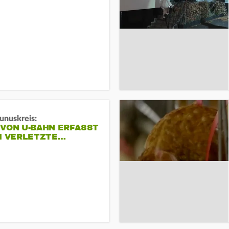
unuskreis:
 VON U-BAHN ERFASST
EI VERLETZTE…