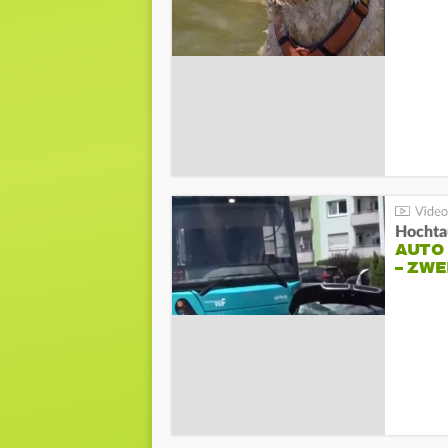
Hochta
AUTO
– ZW