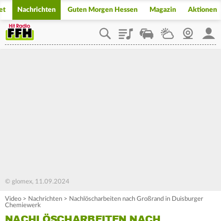
et
Nachrichten
Guten Morgen Hessen
Magazin
Aktionen
Playlist
Staupilot
Wetter
Webcam
Mein
© glomex, 11.09.2024
Video
>
Nachrichten
>
Nachlöscharbeiten nach Großrand in Duisburger
Chemiewerk
NACHLÖSCHARBEITEN NACH