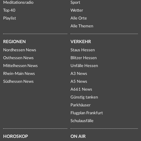
Meditationsradio
Sport
Top 40
Wetter
Playlist
Alle Orte
Alle Themen
REGIONEN
VERKEHR
Nordhessen News
Staus Hessen
Osthessen News
Blitzer Hessen
Mittelhessen News
Unfälle Hessen
Rhein-Main News
A3 News
Südhessen News
A5 News
A661 News
Günstig tanken
Parkhäuser
Flugplan Frankfurt
Schulausfälle
HOROSKOP
ON AIR